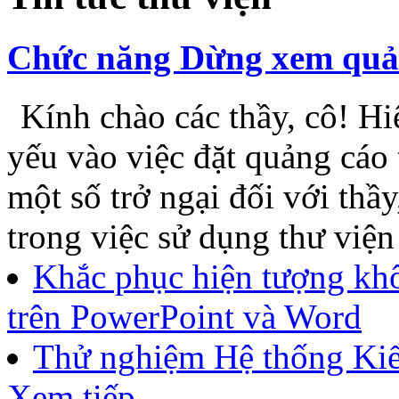
Phạm Thị Mỹ Lệ
Đăng nhập
Tên truy nhập
Mật khẩu
Ghi nhớ
Quên mật khẩu
ĐK thành 
Tin tức thư viện
Chức năng Dừng xem quảng
Kính chào các thầy, cô! Hiệ