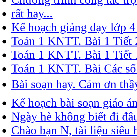
Thư mục
Các ý kiến mới nhất
Thầy có bsach1 bài tập 10
Cảm ơn thầy!...
Biểu tập thể Chi bộ xây d
Chương trình công tác trọ
rất hay...
Kế hoạch giảng dạy lớp 
Toán 1 KNTT. Bài 1 Tiết 2