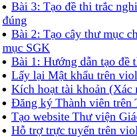
Sau khi đã đăng ký thành c
trực tuyến, nếu bạn muốn t
dục, Sở Giáo dục, cho cá n
giảng điện tử trực tuyến b
bạn...
Bài 4: Quản lí ngân hàng 
Bài 3: Tạo đề thi trắc ng
đúng
Bài 2: Tạo cây thư mục c