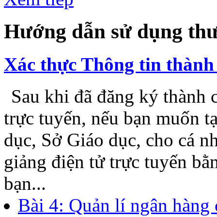
yếu vào việc đặt quảng cáo 
một số trở ngại đối với thầy
trong việc sử dụng thư viện
Khắc phục hiện tượng khô
trên PowerPoint và Word
Thử nghiệm Hệ thống Kiể
Xem tiếp
Hướng dẫn sử dụng thư
Xác thực Thông tin thành 