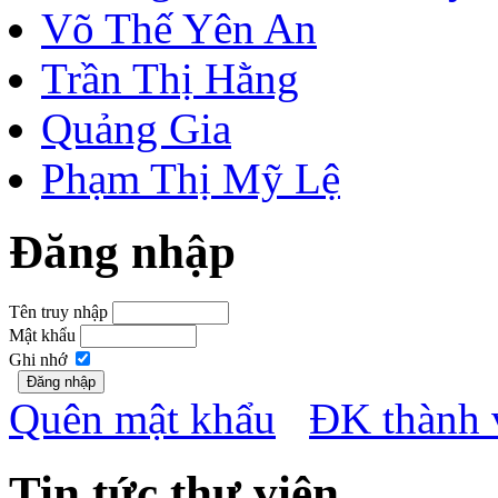
Đặng Thị Mỹ Trinh
Thiều Thị Mỹ
Hà Thế Phương
Huỳnh Ngọc Lan
trần thanh trang
Nguyễn Song Khải
Trương Kim Diễm Thúy
Võ Thế Yên An
Trần Thị Hằng
Quảng Gia