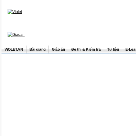
ViOLET.VN
Bài giảng
Giáo án
Đề thi & Kiểm tra
Tư liệu
E-Lea