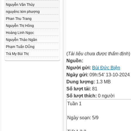
Nguyễn Văn Thủy
nguyênc kim phượng
Phan Thu Trang
Nguyễn Thị Hông
Hoàng Linh Ngọc
Nguyễn Thảo Ngân
Phạm Tuấn DŨng
(
Tài liệu chưa được thẩm định
)
Trà My Bùi Thị
Nguồn:
Người gửi:
Bùi Đức Biện
Ngày gửi:
09h:54' 13-10-2024
Dung lượng:
1.3 MB
Số lượt tải:
81
Số lượt thích:
0 người
Tuần 1
Ngày soạn: 5/9