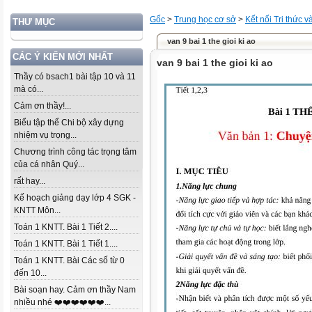
Gốc
>
Trung học cơ sở
>
Kết nối Tri thức 
THƯ MỤC
van 9 bai 1 the gioi ki ao
CÁC Ý KIẾN MỚI NHẤT
van 9 bai 1 the gioi ki ao
Thầy có bsach1 bài tập 10 và 11
mà có...
Cảm ơn thầy!...
Biểu tập thể Chi bộ xây dựng
nhiệm vụ trọng...
Chương trình công tác trọng tâm
của cá nhân Quý...
rất hay...
Kế hoạch giảng dạy lớp 4 SGK -
KNTT Môn...
Toán 1 KNTT. Bài 1 Tiết 2....
Toán 1 KNTT. Bài 1 Tiết 1....
Toán 1 KNTT. Bài Các số từ 0
đến 10...
Bài soạn hay. Cảm ơn thầy Nam
nhiều nhé ❤️❤️❤️❤️❤️❤️...