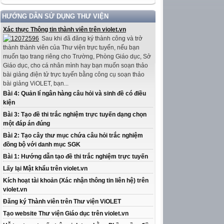
HƯỚNG DẪN SỬ DỤNG THƯ VIỆN
Xác thực Thông tin thành viên trên violet.vn
Sau khi đã đăng ký thành công và trở
thành thành viên của Thư viện trực tuyến, nếu bạn
muốn tạo trang riêng cho Trường, Phòng Giáo dục, Sở
Giáo dục, cho cá nhân mình hay bạn muốn soạn thảo
bài giảng điện tử trực tuyến bằng công cụ soạn thảo
bài giảng ViOLET, bạn...
Bài 4: Quản lí ngân hàng câu hỏi và sinh đề có điều
kiện
Bài 3: Tạo đề thi trắc nghiệm trực tuyến dạng chọn
một đáp án đúng
Bài 2: Tạo cây thư mục chứa câu hỏi trắc nghiệm
đồng bộ với danh mục SGK
Bài 1: Hướng dẫn tạo đề thi trắc nghiệm trực tuyến
Lấy lại Mật khẩu trên violet.vn
Kích hoạt tài khoản (Xác nhận thông tin liên hệ) trên
violet.vn
Đăng ký Thành viên trên Thư viện ViOLET
Tạo website Thư viện Giáo dục trên violet.vn