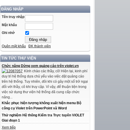
ĐĂNG NHẬP
Tên truy nhập
Mật khẩu
Ghi nhớ
Quên mật khẩu
ĐK thành viên
TIN TỨC THƯ VIỆN
Chức năng Dừng xem quảng cáo trên violet.vn
Kính chào các thầy, cô! Hiện tại, kinh phí
duy trì hệ thống dựa chủ yếu vào việc đặt quảng cáo
trên hệ thống. Tuy nhiên, đôi khi có gây một số trở ngại
đối với thầy, cô khi truy cập. Vì vậy, để thuận tiện trong
việc sử dụng thư viện hệ thống đã cung cấp chức
năng...
Khắc phục hiện tượng không xuất hiện menu Bộ
công cụ Violet trên PowerPoint và Word
Thử nghiệm Hệ thống Kiểm tra Trực tuyến ViOLET
Giai đoạn 1
Xem tiếp