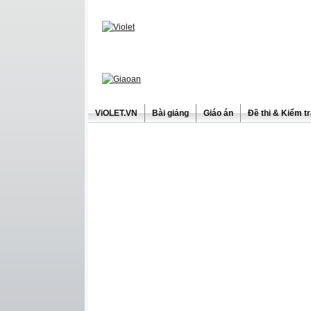
ViOLET.VN
Bài giảng
Giáo án
Đề thi & Kiểm t