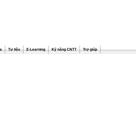
ra
Tư liệu
E-Learning
Kỹ năng CNTT
Trợ giúp