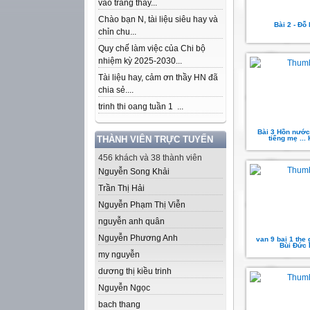
vào trang thầy...
Chào bạn N, tài liệu siêu hay và
Bài 2 - Đỗ
chỉn chu...
Quy chế làm việc của Chi bộ
nhiệm kỳ 2025-2030...
Tài liệu hay, cảm ơn thầy HN đã
chia sẻ....
trinh thi oang tuần 1 ...
Bài 3 Hồn nước
THÀNH VIÊN TRỰC TUYẾN
tiếng mẹ ...
456 khách và 38 thành viên
Nguyễn Song Khải
Trần Thị Hải
Nguyễn Phạm Thị Viễn
nguyễn anh quân
Nguyễn Phương Anh
van 9 bai 1 the g
Bùi Đức 
my nguyễn
dương thị kiều trinh
Nguyễn Ngọc
bach thang