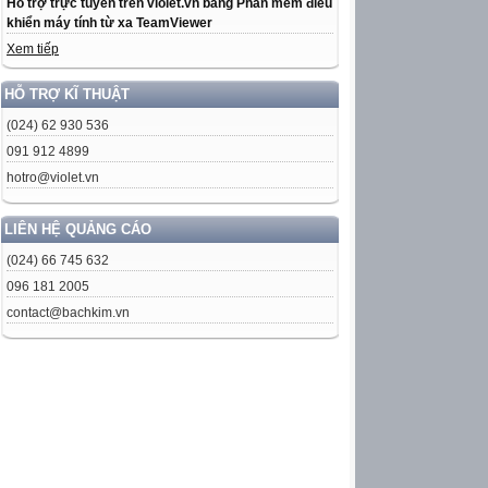
Hỗ trợ trực tuyến trên violet.vn bằng Phần mềm điều
khiển máy tính từ xa TeamViewer
Xem tiếp
HỖ TRỢ KĨ THUẬT
(024) 62 930 536
091 912 4899
hotro@violet.vn
LIÊN HỆ QUẢNG CÁO
(024) 66 745 632
096 181 2005
contact@bachkim.vn