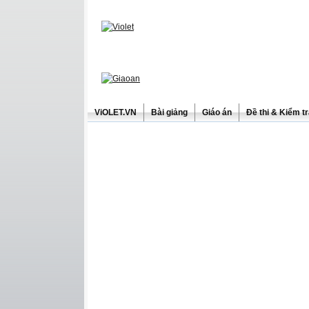
ViOLET.VN
Bài giảng
Giáo án
Đề thi & Kiểm t