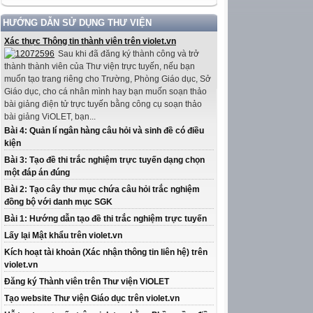
HƯỚNG DẪN SỬ DỤNG THƯ VIỆN
Xác thực Thông tin thành viên trên violet.vn
Sau khi đã đăng ký thành công và trở
thành thành viên của Thư viện trực tuyến, nếu bạn
muốn tạo trang riêng cho Trường, Phòng Giáo dục, Sở
Giáo dục, cho cá nhân mình hay bạn muốn soạn thảo
bài giảng điện tử trực tuyến bằng công cụ soạn thảo
bài giảng ViOLET, bạn...
Bài 4: Quản lí ngân hàng câu hỏi và sinh đề có điều
kiện
Bài 3: Tạo đề thi trắc nghiệm trực tuyến dạng chọn
một đáp án đúng
Bài 2: Tạo cây thư mục chứa câu hỏi trắc nghiệm
đồng bộ với danh mục SGK
Bài 1: Hướng dẫn tạo đề thi trắc nghiệm trực tuyến
Lấy lại Mật khẩu trên violet.vn
Kích hoạt tài khoản (Xác nhận thông tin liên hệ) trên
violet.vn
Đăng ký Thành viên trên Thư viện ViOLET
Tạo website Thư viện Giáo dục trên violet.vn