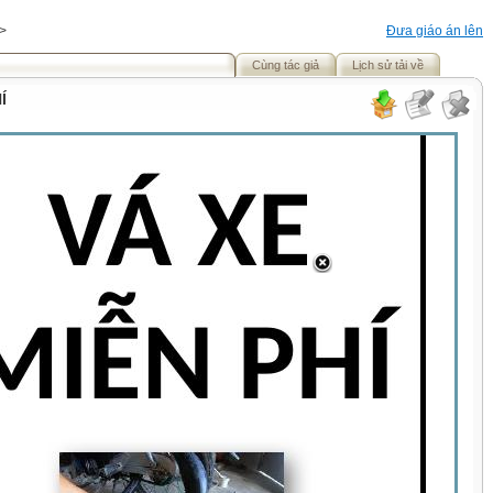
>
Đưa giáo án lên
Cùng tác giả
Lịch sử tải về
Í