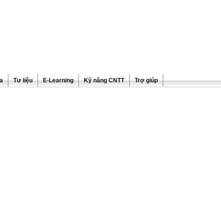
ra
Tư liệu
E-Learning
Kỹ năng CNTT
Trợ giúp