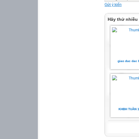
Gửi ý kiến
Hãy thử nhiều
giao duc dac 
KHBH TUẦN 1