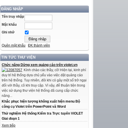
ĐĂNG NHẬP
Tên truy nhập
Mật khẩu
Ghi nhớ
Quên mật khẩu
ĐK thành viên
TIN TỨC THƯ VIỆN
Chức năng Dừng xem quảng cáo trên violet.vn
Kính chào các thầy, cô! Hiện tại, kinh phí
duy trì hệ thống dựa chủ yếu vào việc đặt quảng cáo
trên hệ thống. Tuy nhiên, đôi khi có gây một số trở ngại
đối với thầy, cô khi truy cập. Vì vậy, để thuận tiện trong
việc sử dụng thư viện hệ thống đã cung cấp chức
năng...
Khắc phục hiện tượng không xuất hiện menu Bộ
công cụ Violet trên PowerPoint và Word
Thử nghiệm Hệ thống Kiểm tra Trực tuyến ViOLET
Giai đoạn 1
Xem tiếp