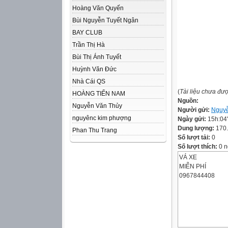
Hoàng Văn Quyến
Bùi Nguyễn Tuyết Ngân
BAY CLUB
Trần Thị Hà
Bùi Thị Ánh Tuyết
Huỳnh Văn Đức
Nhà Cái QS
(
Tài liệu chưa đư
HOÀNG TIẾN NAM
Nguồn:
Nguyễn Văn Thủy
Người gửi:
Nguyễ
nguyênc kim phượng
Ngày gửi:
15h:04
Dung lượng:
170
Phan Thu Trang
Số lượt tải:
0
Số lượt thích:
0 n
VÁ XE
MIỄN PHÍ
0967844408