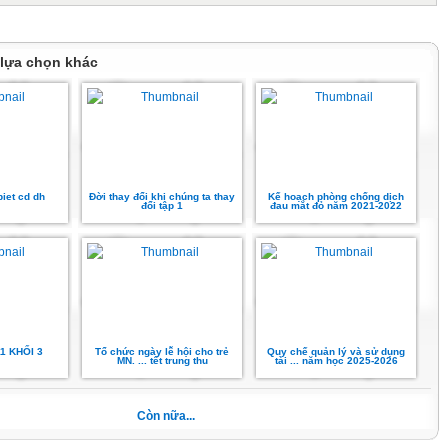
 lựa chọn khác
biet cd dh
Đời thay đổi khi chúng ta thay
Kế hoạch phòng chống dịch
đổi tập 1
đau mắt đỏ năm 2021-2022
1 KHỐI 3
Tổ chức ngày lễ hội cho trẻ
Quy chế quản lý và sử dụng
MN. ... tết trung thu
tài ... năm học 2025-2026
Còn nữa...