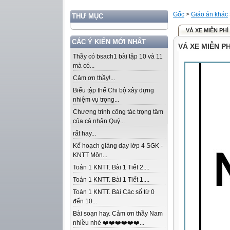
Gốc
>
Giáo án khác
THƯ MỤC
VÁ XE MIỄN PHÍ
CÁC Ý KIẾN MỚI NHẤT
VÁ XE MIỄN PH
Thầy có bsach1 bài tập 10 và 11
mà có...
Cảm ơn thầy!...
Biểu tập thể Chi bộ xây dựng
nhiệm vụ trọng...
Chương trình công tác trọng tâm
của cá nhân Quý...
rất hay...
Kế hoạch giảng dạy lớp 4 SGK -
KNTT Môn...
Toán 1 KNTT. Bài 1 Tiết 2....
Toán 1 KNTT. Bài 1 Tiết 1....
Toán 1 KNTT. Bài Các số từ 0
đến 10...
Bài soạn hay. Cảm ơn thầy Nam
nhiều nhé ❤️❤️❤️❤️❤️❤️...