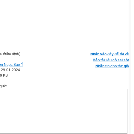
ợc thẩm định
)
Nhấn vào đây để tải về
Báo tài liệu có sai sót
n Ngọc Bảo Ý
Nhắn tin cho tác giả
' 29-01-2024
.9 KB
gười