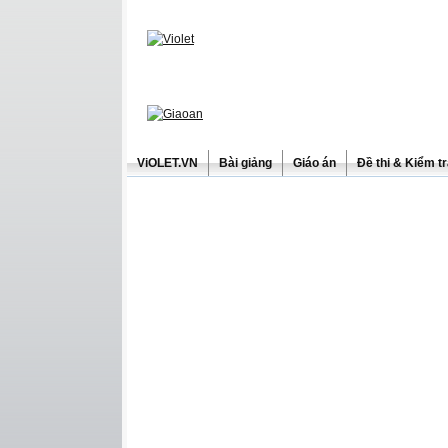
ViOLET.VN
Bài giảng
Giáo án
Đề thi & Kiểm t