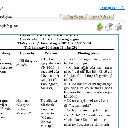
á
>
Đưa giáo án lên
ghề giáo
Cùng tác giả
Lịch sử tải về
 nghề giáo