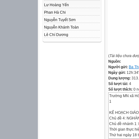
Lư Hoàng Yến
Phan Hà Chi
Nguyễn Tuyết Sơn
Nguyễn Khánh Toàn
Lê Chí Dương
(
Tài liệu chưa đư
Nguồn:
Người gửi:
Ba Th
Ngày gửi:
12h:34
Dung lượng:
313
Số lượt tải:
4
Số lượt thích:
0 n
Trường MN xã Hò
1
KẾ HOẠCH GIÁO
Chủ đề 4: NGHÀ
Chủ đề nhánh 1: 
Thời gian thực hi
Thứ hai ngày 18 