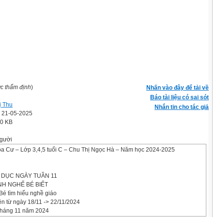
ợc thẩm định
)
Nhấn vào đây để tải về
Báo tài liệu có sai sót
ị Thu
Nhắn tin cho tác giả
' 21-05-2025
.0 KB
gười
a Cư – Lớp 3,4,5 tuổi C – Chu Thị Ngọc Hà – Năm học 2024-2025
 DỤC NGÀY TUẦN 11
NH NGHẾ BÉ BIẾT
Bé tìm hiểu nghề giáo
ện từ ngày 18/11 -> 22/11/2024
tháng 11 năm 2024