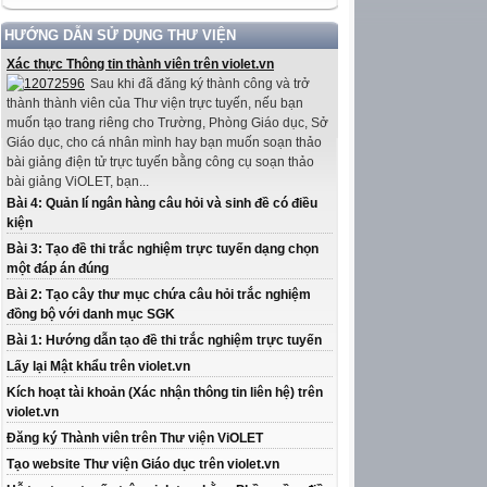
HƯỚNG DẪN SỬ DỤNG THƯ VIỆN
Xác thực Thông tin thành viên trên violet.vn
Sau khi đã đăng ký thành công và trở
thành thành viên của Thư viện trực tuyến, nếu bạn
muốn tạo trang riêng cho Trường, Phòng Giáo dục, Sở
Giáo dục, cho cá nhân mình hay bạn muốn soạn thảo
bài giảng điện tử trực tuyến bằng công cụ soạn thảo
bài giảng ViOLET, bạn...
Bài 4: Quản lí ngân hàng câu hỏi và sinh đề có điều
kiện
Bài 3: Tạo đề thi trắc nghiệm trực tuyến dạng chọn
một đáp án đúng
Bài 2: Tạo cây thư mục chứa câu hỏi trắc nghiệm
đồng bộ với danh mục SGK
Bài 1: Hướng dẫn tạo đề thi trắc nghiệm trực tuyến
Lấy lại Mật khẩu trên violet.vn
Kích hoạt tài khoản (Xác nhận thông tin liên hệ) trên
violet.vn
Đăng ký Thành viên trên Thư viện ViOLET
Tạo website Thư viện Giáo dục trên violet.vn