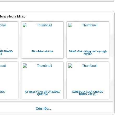
 hát ( nghe
 hát nói về ai?
g công việc gì
 lựa chọn khác
chăm ngoan học
là những bông
ng cô nhân ngày
ẦN THÁNG
Thơ thăm nhà bà
DANG GIA những con vạt ngộ
ới trẻ về chủ
23
nghĩnh
"
ung tranh, gt
aUOC
Kế Hoạch Chủ Đề DẦ NẴNG
DANH GIA CUOI CHU DE
QUÊ EM
DONG VAT (1)
Còn nữa...
tranh, đọc mẫu