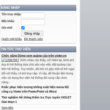
ĐĂNG NHẬP
Tên truy nhập
Mật khẩu
Ghi nhớ
Quên mật khẩu
ĐK thành viên
TIN TỨC THƯ VIỆN
Chức năng Dừng xem quảng cáo trên violet.vn
Kính chào các thầy, cô! Hiện tại, kinh phí
duy trì hệ thống dựa chủ yếu vào việc đặt quảng cáo
trên hệ thống. Tuy nhiên, đôi khi có gây một số trở ngại
đối với thầy, cô khi truy cập. Vì vậy, để thuận tiện trong
việc sử dụng thư viện hệ thống đã cung cấp chức
năng...
Khắc phục hiện tượng không xuất hiện menu Bộ
công cụ Violet trên PowerPoint và Word
Thử nghiệm Hệ thống Kiểm tra Trực tuyến ViOLET
Giai đoạn 1
Xem tiếp