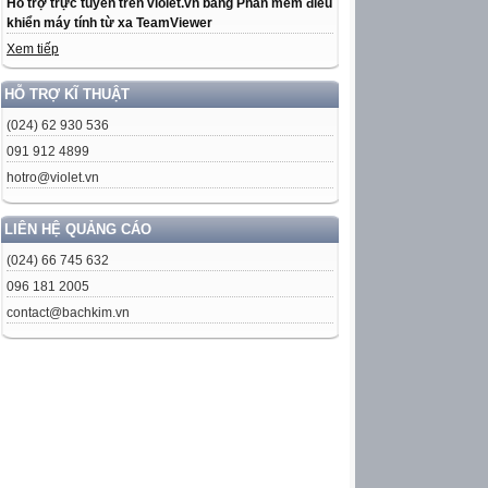
Hỗ trợ trực tuyến trên violet.vn bằng Phần mềm điều
khiển máy tính từ xa TeamViewer
Xem tiếp
HỖ TRỢ KĨ THUẬT
(024) 62 930 536
091 912 4899
hotro@violet.vn
LIÊN HỆ QUẢNG CÁO
(024) 66 745 632
096 181 2005
contact@bachkim.vn