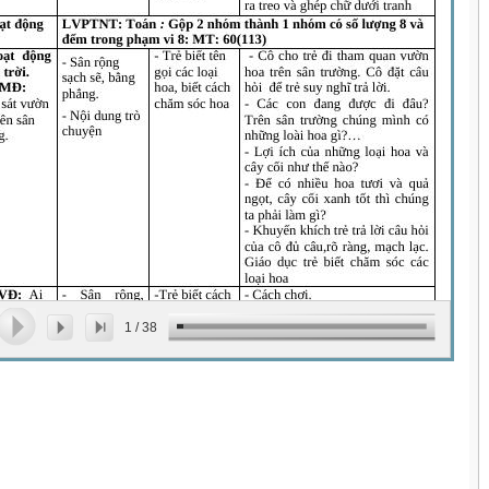
1
/
38