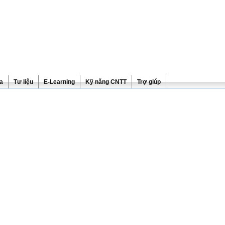
ra
Tư liệu
E-Learning
Kỹ năng CNTT
Trợ giúp