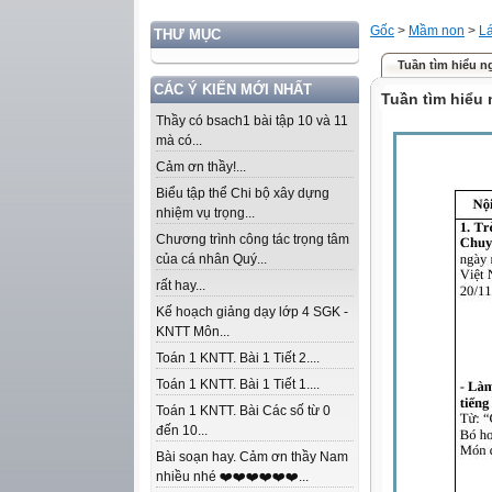
Gốc
>
Mầm non
>
L
THƯ MỤC
Tuần tìm hiểu n
CÁC Ý KIẾN MỚI NHẤT
Tuần tìm hiểu
Thầy có bsach1 bài tập 10 và 11
mà có...
Cảm ơn thầy!...
Biểu tập thể Chi bộ xây dựng
nhiệm vụ trọng...
Chương trình công tác trọng tâm
của cá nhân Quý...
rất hay...
Kế hoạch giảng dạy lớp 4 SGK -
KNTT Môn...
Toán 1 KNTT. Bài 1 Tiết 2....
Toán 1 KNTT. Bài 1 Tiết 1....
Toán 1 KNTT. Bài Các số từ 0
đến 10...
Bài soạn hay. Cảm ơn thầy Nam
nhiều nhé ❤️❤️❤️❤️❤️❤️...