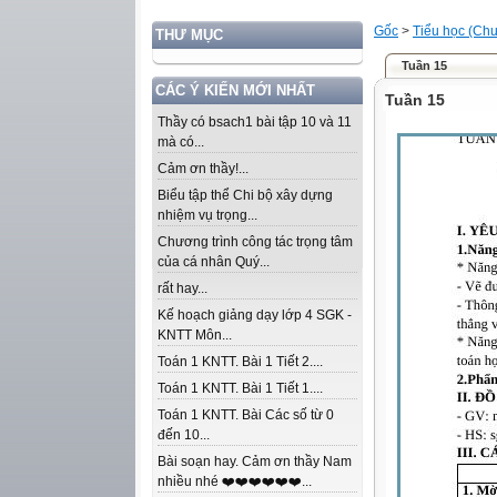
Gốc
>
Tiểu học (Chư
THƯ MỤC
Tuần 15
CÁC Ý KIẾN MỚI NHẤT
Tuần 15
Thầy có bsach1 bài tập 10 và 11
mà có...
Cảm ơn thầy!...
Biểu tập thể Chi bộ xây dựng
nhiệm vụ trọng...
Chương trình công tác trọng tâm
của cá nhân Quý...
rất hay...
Kế hoạch giảng dạy lớp 4 SGK -
KNTT Môn...
Toán 1 KNTT. Bài 1 Tiết 2....
Toán 1 KNTT. Bài 1 Tiết 1....
Toán 1 KNTT. Bài Các số từ 0
đến 10...
Bài soạn hay. Cảm ơn thầy Nam
nhiều nhé ❤️❤️❤️❤️❤️❤️...