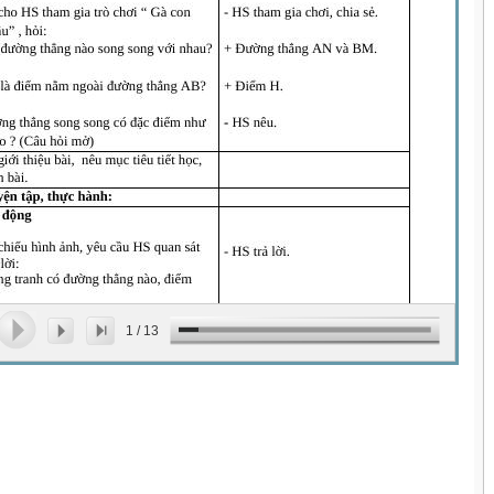
1
/
13