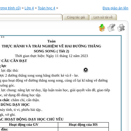
ơng trình cũ)
>
Lớp 4
>
Toán học 4
>
Đưa giáo án lên
Cùng tác giả
Lịch sử tải về