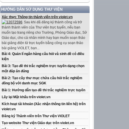
HƯỚNG DẪN SỬ DỤNG THƯ VIỆN
Xác thực Thông tin thành viên trên violet.vn
Sau khi đã đăng ký thành công và trở
thành thành viên của Thư viện trực tuyến, nếu bạn
muốn tạo trang riêng cho Trường, Phòng Giáo dục, Sở
Giáo dục, cho cá nhân mình hay bạn muốn soạn thảo
bài giảng điện tử trực tuyến bằng công cụ soạn thảo
bài giảng ViOLET, bạn...
Bài 4: Quản lí ngân hàng câu hỏi và sinh đề có điều
kiện
Bài 3: Tạo đề thi trắc nghiệm trực tuyến dạng chọn
một đáp án đúng
Bài 2: Tạo cây thư mục chứa câu hỏi trắc nghiệm
đồng bộ với danh mục SGK
Bài 1: Hướng dẫn tạo đề thi trắc nghiệm trực tuyến
Lấy lại Mật khẩu trên violet.vn
Kích hoạt tài khoản (Xác nhận thông tin liên hệ) trên
violet.vn
Đăng ký Thành viên trên Thư viện ViOLET
Tạo website Thư viện Giáo dục trên violet.vn