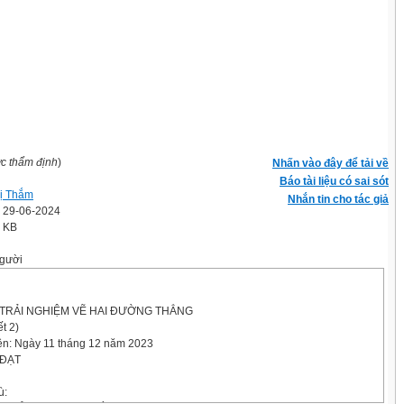
ợc thẩm định
)
Nhấn vào đây để tải về
Báo tài liệu có sai sót
ị Thắm
Nhắn tin cho tác giả
' 29-06-2024
8 KB
gười
TRẢI NGHIỆM VẼ HAI ĐƯỜNG THẲNG
t 2)
iện: Ngày 11 tháng 12 năm 2023
 ĐẠT
ù: