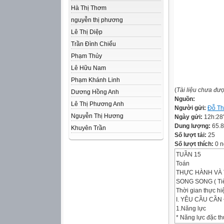
Hà Thị Thơm
nguyễn thị phương
Lê Thị Diệp
Trần Đình Chiểu
Phạm Thủy
Lê Hữu Nam
Phạm Khánh Linh
(
Tài liệu chưa đư
Dương Hồng Anh
Nguồn:
Lê Thị Phương Anh
Người gửi:
Đỗ Th
Nguyễn Thị Hương
Ngày gửi:
12h:28
Dung lượng:
65.
Khuyên Trần
Số lượt tải:
25
Số lượt thích:
0 n
TUẦN 15
Toán
THỰC HÀNH VÀ 
SONG SONG ( Tiế
Thời gian thực h
I. YÊU CẦU CẦN
1.Năng lực
* Năng lực đặc th