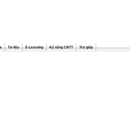
ra
Tư liệu
E-Learning
Kỹ năng CNTT
Trợ giúp