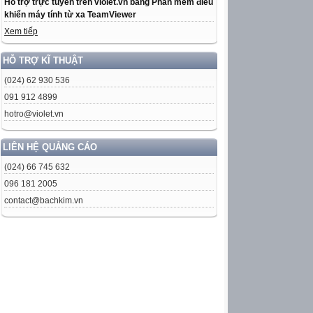
Hỗ trợ trực tuyến trên violet.vn bằng Phần mềm điều
khiển máy tính từ xa TeamViewer
Xem tiếp
HỖ TRỢ KĨ THUẬT
(024) 62 930 536
091 912 4899
hotro@violet.vn
LIÊN HỆ QUẢNG CÁO
(024) 66 745 632
096 181 2005
contact@bachkim.vn