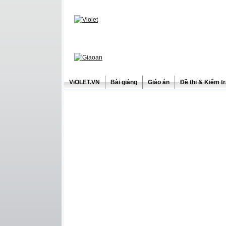
ViOLET.VN
Bài giảng
Giáo án
Đề thi & Kiểm t