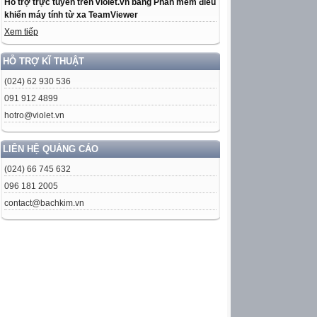
Hỗ trợ trực tuyến trên violet.vn bằng Phần mềm điều
khiển máy tính từ xa TeamViewer
Xem tiếp
HỖ TRỢ KĨ THUẬT
(024) 62 930 536
091 912 4899
hotro@violet.vn
LIÊN HỆ QUẢNG CÁO
(024) 66 745 632
096 181 2005
contact@bachkim.vn