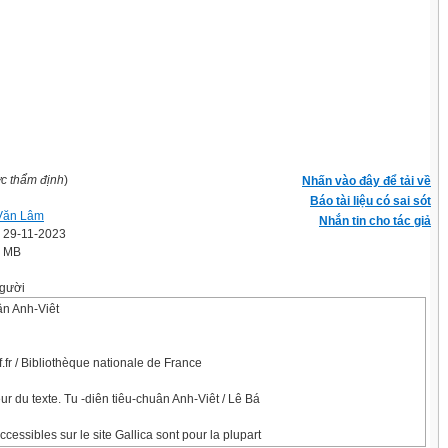
ợc thẩm định
)
Nhấn vào đây để tải về
Báo tài liệu có sai sót
Văn Lâm
Nhắn tin cho tác giả
' 29-11-2023
3 MB
gười
ân Anh-Viêt
.fr / Bibliothèque nationale de France
ur du texte. Tu -diên tiêu-chuân Anh-Viêt / Lê Bá
cessibles sur le site Gallica sont pour la plupart