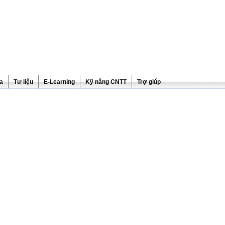
ra
Tư liệu
E-Learning
Kỹ năng CNTT
Trợ giúp