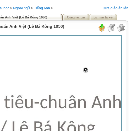
ại học
>
Ngoại ngữ
>
Tiếng Anh
>
Đưa giáo án lên
uẩn Anh Việt (Lê Bá Kông 1950)
Cùng tác giả
Lịch sử tải về
huẩn Anh Việt (Lê Bá Kông 1950)