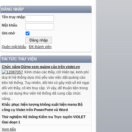
ĐĂNG NHẬP
Tên truy nhập
Mật khẩu
Ghi nhớ
Quên mật khẩu
ĐK thành viên
TIN TỨC THƯ VIỆN
Chức năng Dừng xem quảng cáo trên violet.vn
Kính chào các thầy, cô! Hiện tại, kinh phí
duy trì hệ thống dựa chủ yếu vào việc đặt quảng cáo
trên hệ thống. Tuy nhiên, đôi khi có gây một số trở ngại
đối với thầy, cô khi truy cập. Vì vậy, để thuận tiện trong
việc sử dụng thư viện hệ thống đã cung cấp chức
năng...
Khắc phục hiện tượng không xuất hiện menu Bộ
công cụ Violet trên PowerPoint và Word
Thử nghiệm Hệ thống Kiểm tra Trực tuyến ViOLET
Giai đoạn 1
Xem tiếp