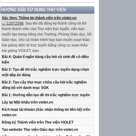
HƯỚNG DẪN SỬ DỤNG THƯ VIỆN
Xác thực Thông tin thành viên trên violet.vn
Sau khi đã đăng ký thành công và trở
thành thành viên của Thư viện trực tuyến, nếu bạn
muốn tạo trang riêng cho Trường, Phòng Giáo dục, Sở
Giáo dục, cho cá nhân mình hay bạn muốn soạn thảo
bài giảng điện tử trực tuyến bằng công cụ soạn thảo
bài giảng ViOLET, bạn...
Bài 4: Quản lí ngân hàng câu hỏi và sinh đề có điều
kiện
Bài 3: Tạo đề thi trắc nghiệm trực tuyến dạng chọn
một đáp án đúng
Bài 2: Tạo cây thư mục chứa câu hỏi trắc nghiệm
đồng bộ với danh mục SGK
Bài 1: Hướng dẫn tạo đề thi trắc nghiệm trực tuyến
Lấy lại Mật khẩu trên violet.vn
Kích hoạt tài khoản (Xác nhận thông tin liên hệ) trên
violet.vn
Đăng ký Thành viên trên Thư viện ViOLET
Tạo website Thư viện Giáo dục trên violet.vn