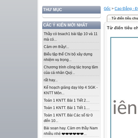
Gốc
>
Cao Đẳng - Đ
THƯ MỤC
Từ điển tiêu ch
CÁC Ý KIẾN MỚI NHẤT
Từ điển tiêu c
Thầy có bsach1 bài tập 10 và 11
mà có...
Cảm ơn thầy!...
Biểu tập thể Chi bộ xây dựng
nhiệm vụ trọng...
Chương trình công tác trọng tâm
của cá nhân Quý...
rất hay...
Kế hoạch giảng dạy lớp 4 SGK -
KNTT Môn...
Toán 1 KNTT. Bài 1 Tiết 2....
Toán 1 KNTT. Bài 1 Tiết 1....
Toán 1 KNTT. Bài Các số từ 0
đến 10...
Bài soạn hay. Cảm ơn thầy Nam
nhiều nhé ❤️❤️❤️❤️❤️❤️...