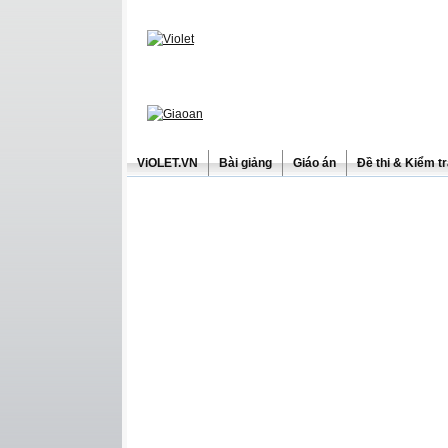
ViOLET.VN
Bài giảng
Giáo án
Đề thi & Kiểm t