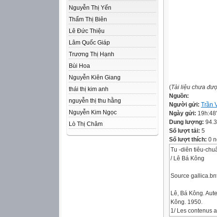
Nguyễn Thị Yến
Thẩm Thị Biên
Lê Đức Thiệu
Lâm Quốc Giáp
Trương Thị Hạnh
Bùi Hoa
Nguyễn Kiên Giang
(
Tài liệu chưa đư
thái thị kim anh
Nguồn:
nguyễn thị thu hằng
Người gửi:
Trần 
Nguyễn Kim Ngọc
Ngày gửi:
19h:48
Dung lượng:
94.
Lò Thị Châm
Số lượt tải:
5
Số lượt thích:
0 n
Tu -diên tiêu-chu
/ Lê Bá Kông
Source gallica.bnf
Lê, Bá Kông. Aute
Kông. 1950.
1/ Les contenus ac