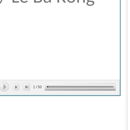
1
/
50