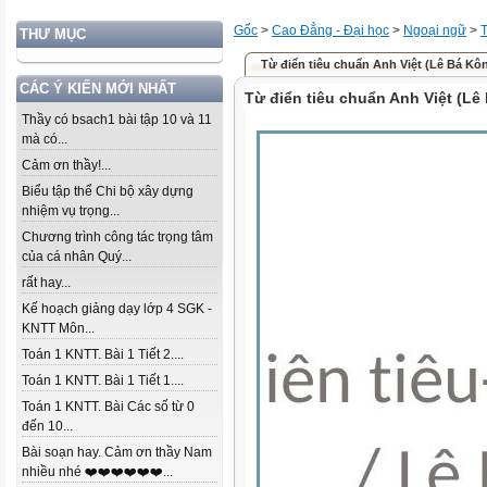
Gốc
>
Cao Đẳng - Đại học
>
Ngoại ngữ
>
THƯ MỤC
Từ điển tiêu chuẩn Anh Việt (Lê Bá Kô
CÁC Ý KIẾN MỚI NHẤT
Từ điển tiêu chuẩn Anh Việt (Lê
Thầy có bsach1 bài tập 10 và 11
mà có...
Cảm ơn thầy!...
Biểu tập thể Chi bộ xây dựng
nhiệm vụ trọng...
Chương trình công tác trọng tâm
của cá nhân Quý...
rất hay...
Kế hoạch giảng dạy lớp 4 SGK -
KNTT Môn...
Toán 1 KNTT. Bài 1 Tiết 2....
Toán 1 KNTT. Bài 1 Tiết 1....
Toán 1 KNTT. Bài Các số từ 0
đến 10...
Bài soạn hay. Cảm ơn thầy Nam
nhiều nhé ❤️❤️❤️❤️❤️❤️...