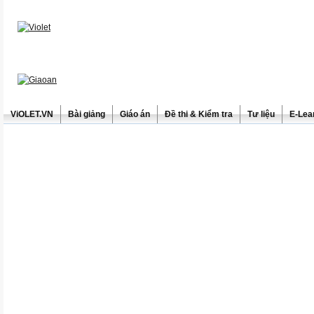
ViOLET.VN
Bài giảng
Giáo án
Đề thi & Kiểm tra
Tư liệu
E-Lea