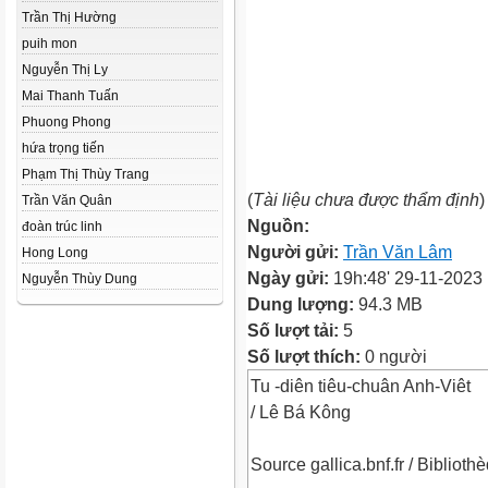
Trần Thị Hường
puih mon
Nguyễn Thị Ly
Mai Thanh Tuấn
Phuong Phong
hứa trọng tiến
Phạm Thị Thùy Trang
(
Tài liệu chưa được thẩm định
)
Trần Văn Quân
Nguồn:
đoàn trúc linh
Người gửi:
Trần Văn Lâm
Hong Long
Ngày gửi:
19h:48' 29-11-2023
Nguyễn Thùy Dung
Dung lượng:
94.3 MB
Số lượt tải:
5
Số lượt thích:
0 người
Tu -diên tiêu-chuân Anh-Viêt
/ Lê Bá Kông
Source gallica.bnf.fr / Bibliot