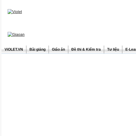
ViOLET.VN
Bài giảng
Giáo án
Đề thi & Kiểm tra
Tư liệu
E-Lea