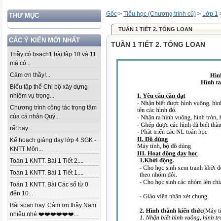
Gốc
>
Tiểu học (Chương trình cũ)
>
Lớp 1
THƯ MỤC
TUẦN 1 TIẾT 2. TỐNG LOAN
CÁC Ý KIẾN MỚI NHẤT
TUẦN 1 TIẾT 2. TỐNG LOAN
Thầy có bsach1 bài tập 10 và 11
mà có...
Cảm ơn thầy!...
Biểu tập thể Chi bộ xây dựng
nhiệm vụ trọng...
Chương trình công tác trọng tâm
của cá nhân Quý...
rất hay...
Kế hoạch giảng dạy lớp 4 SGK -
KNTT Môn...
Toán 1 KNTT. Bài 1 Tiết 2....
Toán 1 KNTT. Bài 1 Tiết 1....
Toán 1 KNTT. Bài Các số từ 0
đến 10...
Bài soạn hay. Cảm ơn thầy Nam
nhiều nhé ❤️❤️❤️❤️❤️❤️...