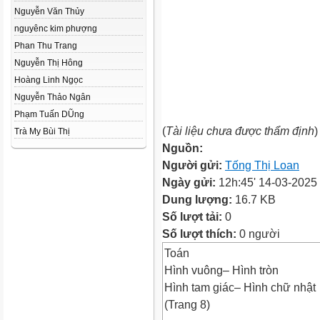
Nguyễn Văn Thủy
nguyênc kim phượng
Phan Thu Trang
Nguyễn Thị Hông
Hoàng Linh Ngọc
Nguyễn Thảo Ngân
Phạm Tuấn DŨng
(
Tài liệu chưa được thẩm định
)
Trà My Bùi Thị
Nguồn:
Người gửi:
Tống Thị Loan
Ngày gửi:
12h:45' 14-03-2025
Dung lượng:
16.7 KB
Số lượt tải:
0
Số lượt thích:
0 người
Toán
Hình vuông‒ Hình tròn
Hình tam giác‒ Hình chữ nhật
(Trang 8)