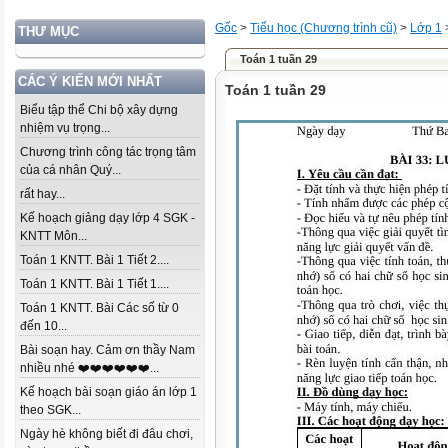
Gốc
>
Tiểu học (Chương trình cũ)
>
Lớp 1
THƯ MỤC
Toán 1 tuần 29
CÁC Ý KIẾN MỚI NHẤT
Toán 1 tuần 29
Biểu tập thể Chi bộ xây dựng
nhiệm vụ trọng...
Chương trình công tác trọng tâm
của cá nhân Quý...
rất hay...
Kế hoạch giảng dạy lớp 4 SGK -
KNTT Môn...
Toán 1 KNTT. Bài 1 Tiết 2....
Toán 1 KNTT. Bài 1 Tiết 1....
Toán 1 KNTT. Bài Các số từ 0
đến 10...
Bài soạn hay. Cảm ơn thầy Nam
nhiều nhé ❤️❤️❤️❤️❤️❤️...
Kế hoạch bài soạn giáo án lớp 1
theo SGK...
Ngày hè không biết đi đâu chơi,