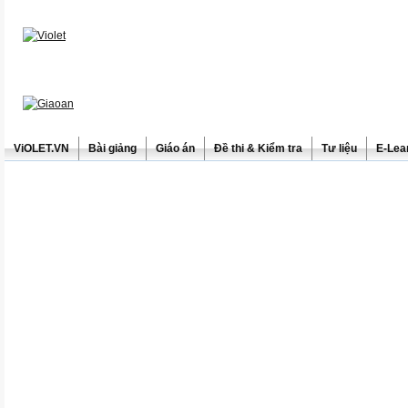
ViOLET.VN
Bài giảng
Giáo án
Đề thi & Kiểm tra
Tư liệu
E-Lea