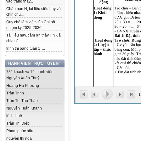
vào trang thầy...
Chào bạn N, tài liệu siêu hay và
chỉn chu...
Quy chế làm việc của Chi bộ
nhiệm kỳ 2025-2030...
Tài liệu hay, cảm ơn thầy HN đã
chia sẻ....
trinh thi oang tuần 1 ...
THÀNH VIÊN TRỰC TUYẾN
731 khách và 19 thành viên
Nguyễn Xuân Thuỷ
Hoàng Hà Phương
Trần Trinh
1
Trần Thị Thu Thảo
Nguyễn Tuấn Khanh
lê thị huê
Trần Thị Diệp
Phạm phúc hậu
nguyễn thị nga