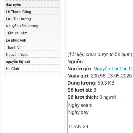
đào uyên
Lê Thành Công
Lưu Thị Hường
Nguyển Tấn Dương
Trần Thị Tâm
Lê phúc Anh
Thanh Vinh
(
Tài liệu chưa được thẩm định
)
Nguyễn Ngọc
Nguồn:
nguyễn thị huệ
Người gửi:
Nguyễn Thị Thu 
Hit Club
Ngày gửi:
20h:56' 13-05-2026
Dung lượng:
59.3 KB
Số lượt tải:
3
Số lượt thích:
0 người
Ngày soạn:
Ngày dạy
TUẦN 29