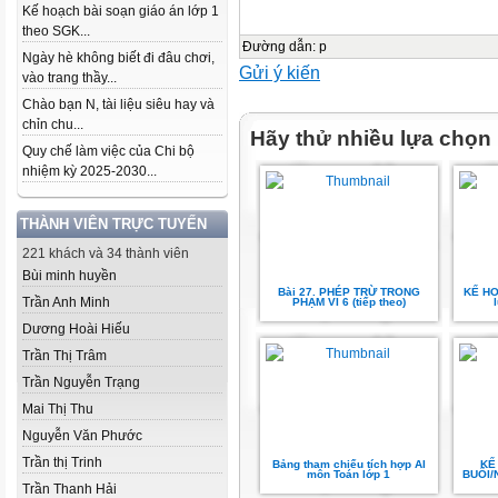
Kế hoạch bài soạn giáo án lớp 1
theo SGK...
Đường dẫn
:
p
Ngày hè không biết đi đâu chơi,
Gửi ý kiến
vào trang thầy...
Chào bạn N, tài liệu siêu hay và
chỉn chu...
Hãy thử nhiều lựa chọn
Quy chế làm việc của Chi bộ
nhiệm kỳ 2025-2030...
THÀNH VIÊN TRỰC TUYẾN
221 khách và 34 thành viên
Bùi minh huyền
Bài 27. PHÉP TRỪ TRONG
KẾ HO
Trần Anh Minh
PHẠM VI 6 (tiếp theo)
Dương Hoài Hiếu
Trần Thị Trâm
Trần Nguyễn Trạng
Mai Thị Thu
Nguyễn Văn Phước
Trần thị Trinh
Bảng tham chiếu tích hợp AI
KẾ
môn Toán lớp 1
BUỔI/
Trần Thanh Hải