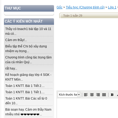
Gốc
>
Tiểu học (Chương trình cũ)
>
Lớp 1
THƯ MỤC
Toán 1 tuần 29
CÁC Ý KIẾN MỚI NHẤT
Thầy có bsach1 bài tập 10 và 11
mà có...
Cảm ơn thầy!...
Biểu tập thể Chi bộ xây dựng
nhiệm vụ trọng...
Chương trình công tác trọng tâm
của cá nhân Quý...
rất hay...
Kế hoạch giảng dạy lớp 4 SGK -
KNTT Môn...
Toán 1 KNTT. Bài 1 Tiết 2....
Toán 1 KNTT. Bài 1 Tiết 1....
Kích thước font
Toán 1 KNTT. Bài Các số từ 0
đến 10...
Bài soạn hay. Cảm ơn thầy Nam
nhiều nhé ❤️❤️❤️❤️❤️❤️...