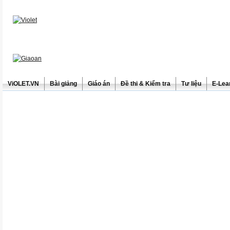
ViOLET.VN
Bài giảng
Giáo án
Đề thi & Kiểm tra
Tư liệu
E-Lea