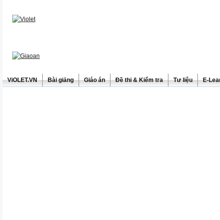
ViOLET.VN
Bài giảng
Giáo án
Đề thi & Kiểm tra
Tư liệu
E-Lea