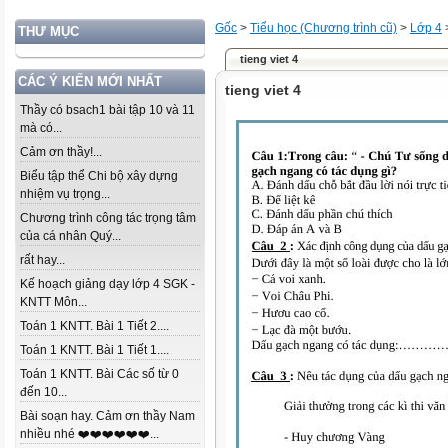
Gốc
>
Tiểu học (Chương trình cũ)
>
Lớp 4
THƯ MỤC
tieng viet 4
CÁC Ý KIẾN MỚI NHẤT
tieng viet 4
Thầy có bsach1 bài tập 10 và 11
mà có...
Cảm ơn thầy!...
Biểu tập thể Chi bộ xây dựng
nhiệm vụ trọng...
Chương trình công tác trọng tâm
của cá nhân Quý...
rất hay...
Kế hoạch giảng dạy lớp 4 SGK -
KNTT Môn...
Toán 1 KNTT. Bài 1 Tiết 2....
Toán 1 KNTT. Bài 1 Tiết 1....
Toán 1 KNTT. Bài Các số từ 0
đến 10...
Bài soạn hay. Cảm ơn thầy Nam
nhiều nhé ❤️❤️❤️❤️❤️❤️...