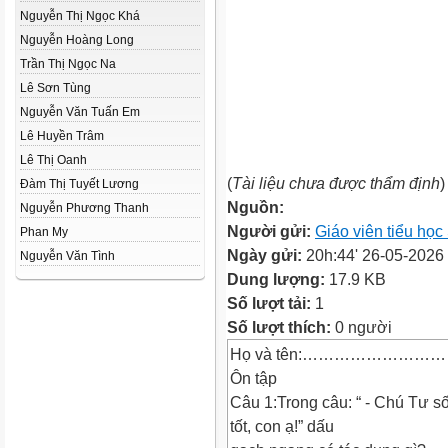
Nguyễn Thị Ngọc Khá
Nguyễn Hoàng Long
Trần Thị Ngọc Na
Lê Sơn Tùng
Nguyễn Văn Tuấn Em
Lê Huyền Trâm
Lê Thị Oanh
(
Tài liệu chưa được thẩm định
)
Đàm Thị Tuyết Lương
Nguồn:
Nguyễn Phương Thanh
Người gửi:
Giáo viên tiểu họ
Phan My
Ngày gửi:
20h:44' 26-05-2026
Nguyễn Văn Tình
Dung lượng:
17.9 KB
Số lượt tải:
1
Số lượt thích:
0 người
Họ và tên:………………………
Ôn tập
Câu 1:Trong câu: “ - Chú Tư s
tốt, con ạ!” dấu