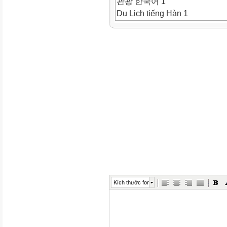
관광 한국어 1
Du Lịch tiếng Hàn 1
본 교재는 세종재단의 자료를 
개
캐릭터 소
단단
단
단
국적 | 중국
나이 | 만 20세(대학생)
취미 | 수영, 한국 드라마 보기
관심 | 동물을 좋아함.
Kích thước font
마리아
국적 | 스페인
나이 | 만 23세(회사원)