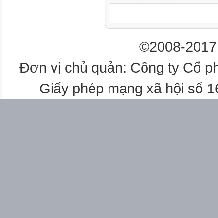
예비편
1과
©2008-2017 
2과
3과
Đơn vị chủ quản: Công ty Cổ p
4과
5과
Giấy phép mạng xã hội số 
교통
숙소
식사
쇼핑
대중문화 1
대중문화 2
6과
7과