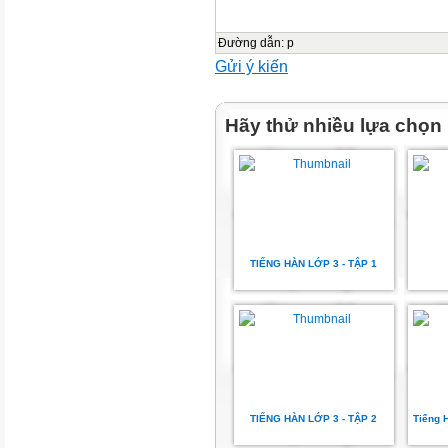
K-POP 댄스 추기
취미 | 사진 찍어 SNS에 올리기
Đường dẫn
:
p
.
Gửi ý kiến
많음
관심
Hãy thử nhiều lựa chọn
대한
에
전통
관심 | 한국
목차
TIẾNG HÀN LỚP 3 - TẬP 1
캐릭터 소개
/6
일러두기
TIẾNG HÀN LỚP 3 - TẬP 2
Tiếng 
/8