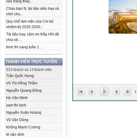
vào trang thầy...
Chào bạn N, tài liệu siêu hay và
chỉn chu...
Quy chế làm việc của Chi bộ
nhiệm kỳ 2025-2030...
Tài liệu hay, cảm ơn thầy HN đã
chia sẻ....
trinh thi oang tuần 1 ...
THÀNH VIÊN TRỰC TUYẾN
523 khách và 13 thành viên
Trần Quốc Hưng
Võ Thị Hồng Thắm
Nguyễn Quang Đông
1
Hù Văn Minh
sam thi lanh
Nguyễn Xuân Hoàng
Vũ Văn Dũng
Khổng Mạnh Cường
lê văn vĩnh