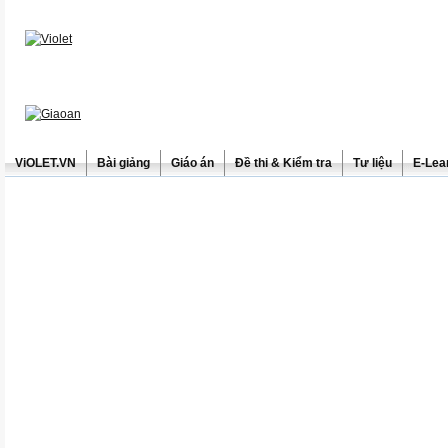
ViOLET.VN
Bài giảng
Giáo án
Đề thi & Kiểm tra
Tư liệu
E-Lea