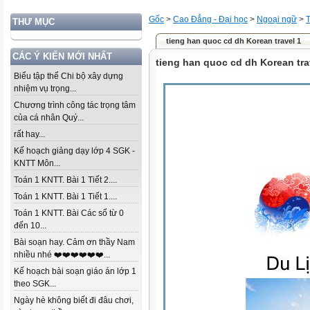
Gốc
>
Cao Đẳng - Đại học
>
Ngoại ngữ
>
THƯ MỤC
tieng han quoc cd dh Korean travel 1
CÁC Ý KIẾN MỚI NHẤT
tieng han quoc cd dh Korean tra
Biểu tập thể Chi bộ xây dựng
nhiệm vụ trọng...
Chương trình công tác trọng tâm
của cá nhân Quý...
rất hay...
Kế hoạch giảng dạy lớp 4 SGK -
KNTT Môn...
Toán 1 KNTT. Bài 1 Tiết 2....
Toán 1 KNTT. Bài 1 Tiết 1....
Toán 1 KNTT. Bài Các số từ 0
đến 10...
Bài soạn hay. Cảm ơn thầy Nam
nhiều nhé ❤️❤️❤️❤️❤️❤️...
Kế hoạch bài soạn giáo án lớp 1
theo SGK...
Ngày hè không biết đi đâu chơi,