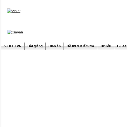
ViOLET.VN
Bài giảng
Giáo án
Đề thi & Kiểm tra
Tư liệu
E-Lea