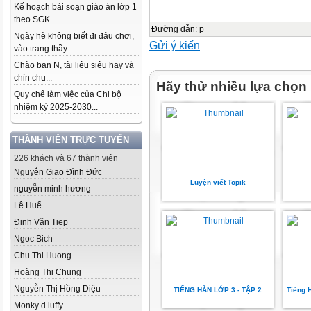
Kế hoạch bài soạn giáo án lớp 1
theo SGK...
Đường dẫn
:
p
Ngày hè không biết đi đâu chơi,
Gửi ý kiến
vào trang thầy...
Chào bạn N, tài liệu siêu hay và
chỉn chu...
Hãy thử nhiều lựa chọn
Quy chế làm việc của Chi bộ
nhiệm kỳ 2025-2030...
THÀNH VIÊN TRỰC TUYẾN
226 khách và 67 thành viên
Nguyễn Giao Đình Đức
Luyện viết Topik
nguyễn minh hương
Lê Huế
Đinh Văn Tiep
Ngoc Bich
Chu Thi Huong
Hoàng Thị Chung
Nguyễn Thị Hồng Diệu
TIẾNG HÀN LỚP 3 - TẬP 2
Tiếng 
Monky d luffy