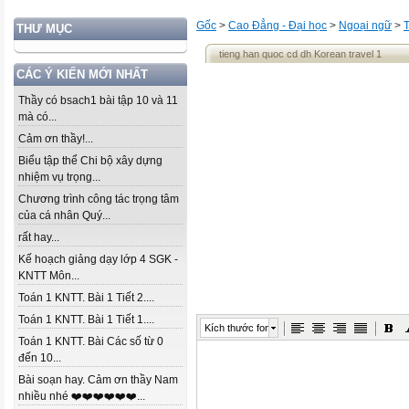
Gốc
>
Cao Đẳng - Đại học
>
Ngoại ngữ
>
THƯ MỤC
tieng han quoc cd dh Korean travel 1
CÁC Ý KIẾN MỚI NHẤT
Thầy có bsach1 bài tập 10 và 11
mà có...
Cảm ơn thầy!...
Biểu tập thể Chi bộ xây dựng
nhiệm vụ trọng...
Chương trình công tác trọng tâm
của cá nhân Quý...
rất hay...
Kế hoạch giảng dạy lớp 4 SGK -
KNTT Môn...
Toán 1 KNTT. Bài 1 Tiết 2....
Toán 1 KNTT. Bài 1 Tiết 1....
Kích thước font
Toán 1 KNTT. Bài Các số từ 0
đến 10...
Bài soạn hay. Cảm ơn thầy Nam
nhiều nhé ❤️❤️❤️❤️❤️❤️...