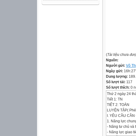
(
Tài liệu chưa đư
Nguồn:
Người gửi:
Võ Th
Ngày gửi:
16h:27
Dung lượng:
189
Số lượt tải:
117
Số lượt thích:
0 n
Thứ 2 ngày 24 t
Tiết 1: TN
TIẾT 2: TOÁN
LUYỆN TẬP( Phé
I. YÊU CẦU CẦN
1. Năng lực chun
- Năng tư chủ và 
- Năng lực giao ti