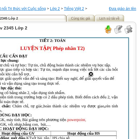
t nối Tri thức với Cuộc sống
>
Lớp 2
>
Tiếng Việt 2
>
Đưa giáo án lên
 2345 Lớp 2
Cùng tác giả
Lịch sử tải về
cv 2345 Lớp 2