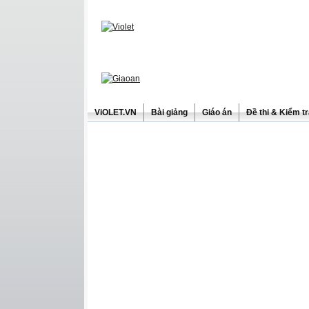
ViOLET.VN
Bài giảng
Giáo án
Đề thi & Kiểm t