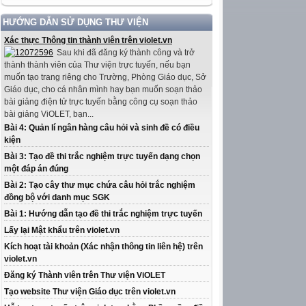
HƯỚNG DẪN SỬ DỤNG THƯ VIỆN
Xác thực Thông tin thành viên trên violet.vn
Sau khi đã đăng ký thành công và trở
thành thành viên của Thư viện trực tuyến, nếu bạn
muốn tạo trang riêng cho Trường, Phòng Giáo dục, Sở
Giáo dục, cho cá nhân mình hay bạn muốn soạn thảo
bài giảng điện tử trực tuyến bằng công cụ soạn thảo
bài giảng ViOLET, bạn...
Bài 4: Quản lí ngân hàng câu hỏi và sinh đề có điều
kiện
Bài 3: Tạo đề thi trắc nghiệm trực tuyến dạng chọn
một đáp án đúng
Bài 2: Tạo cây thư mục chứa câu hỏi trắc nghiệm
đồng bộ với danh mục SGK
Bài 1: Hướng dẫn tạo đề thi trắc nghiệm trực tuyến
Lấy lại Mật khẩu trên violet.vn
Kích hoạt tài khoản (Xác nhận thông tin liên hệ) trên
violet.vn
Đăng ký Thành viên trên Thư viện ViOLET
Tạo website Thư viện Giáo dục trên violet.vn