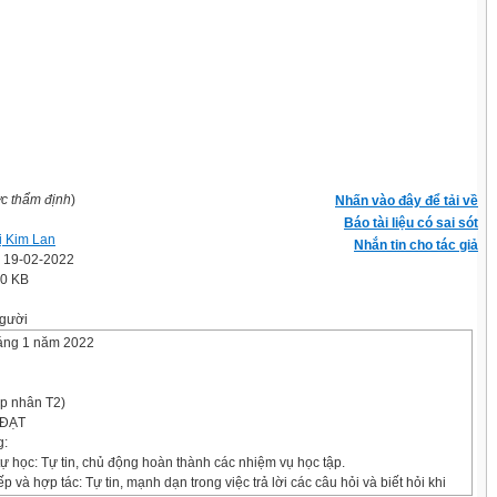
ợc thẩm định
)
Nhấn vào đây để tải về
Báo tài liệu có sai sót
ị Kim Lan
Nhắn tin cho tác giả
' 19-02-2022
.0 KB
gười
háng 1 năm 2022
p nhân T2)
 ĐẠT
g:
tự học: Tự tin, chủ động hoàn thành các nhiệm vụ học tập.
ếp và hợp tác: Tự tin, mạnh dạn trong việc trả lời các câu hỏi và biết hỏi khi