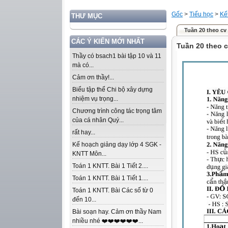
Gốc
>
Tiểu học
>
Kế
THƯ MỤC
Tuần 20 theo cv
CÁC Ý KIẾN MỚI NHẤT
Tuần 20 theo 
Thầy có bsach1 bài tập 10 và 11
mà có...
Cảm ơn thầy!...
Biểu tập thể Chi bộ xây dựng
nhiệm vụ trọng...
Chương trình công tác trọng tâm
của cá nhân Quý...
rất hay...
Kế hoạch giảng dạy lớp 4 SGK -
KNTT Môn...
Toán 1 KNTT. Bài 1 Tiết 2....
Toán 1 KNTT. Bài 1 Tiết 1....
Toán 1 KNTT. Bài Các số từ 0
đến 10...
Bài soạn hay. Cảm ơn thầy Nam
nhiều nhé ❤️❤️❤️❤️❤️❤️...