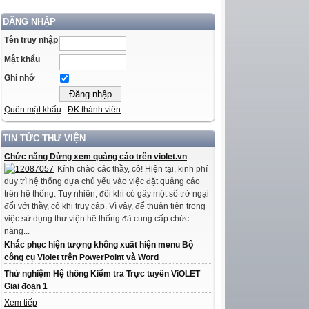
ĐĂNG NHẬP
Tên truy nhập
Mật khẩu
Ghi nhớ
Quên mật khẩu
ĐK thành viên
TIN TỨC THƯ VIỆN
Chức năng Dừng xem quảng cáo trên violet.vn
Kính chào các thầy, cô! Hiện tại, kinh phí
duy trì hệ thống dựa chủ yếu vào việc đặt quảng cáo
trên hệ thống. Tuy nhiên, đôi khi có gây một số trở ngại
đối với thầy, cô khi truy cập. Vì vậy, để thuận tiện trong
việc sử dụng thư viện hệ thống đã cung cấp chức
năng...
Khắc phục hiện tượng không xuất hiện menu Bộ
công cụ Violet trên PowerPoint và Word
Thử nghiệm Hệ thống Kiểm tra Trực tuyến ViOLET
Giai đoạn 1
Xem tiếp