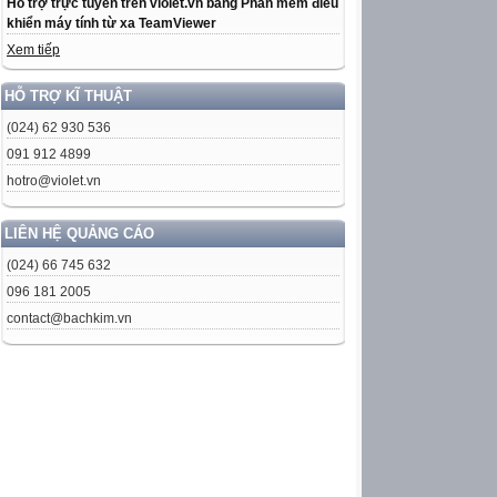
Hỗ trợ trực tuyến trên violet.vn bằng Phần mềm điều
khiển máy tính từ xa TeamViewer
Xem tiếp
HỖ TRỢ KĨ THUẬT
(024) 62 930 536
091 912 4899
hotro@violet.vn
LIÊN HỆ QUẢNG CÁO
(024) 66 745 632
096 181 2005
contact@bachkim.vn