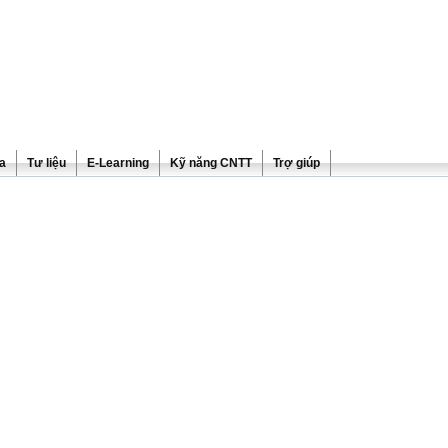
ra
Tư liệu
E-Learning
Kỹ năng CNTT
Trợ giúp