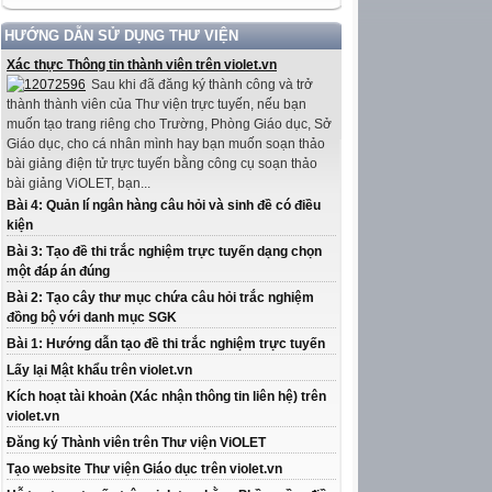
HƯỚNG DẪN SỬ DỤNG THƯ VIỆN
Xác thực Thông tin thành viên trên violet.vn
Sau khi đã đăng ký thành công và trở
thành thành viên của Thư viện trực tuyến, nếu bạn
muốn tạo trang riêng cho Trường, Phòng Giáo dục, Sở
Giáo dục, cho cá nhân mình hay bạn muốn soạn thảo
bài giảng điện tử trực tuyến bằng công cụ soạn thảo
bài giảng ViOLET, bạn...
Bài 4: Quản lí ngân hàng câu hỏi và sinh đề có điều
kiện
Bài 3: Tạo đề thi trắc nghiệm trực tuyến dạng chọn
một đáp án đúng
Bài 2: Tạo cây thư mục chứa câu hỏi trắc nghiệm
đồng bộ với danh mục SGK
Bài 1: Hướng dẫn tạo đề thi trắc nghiệm trực tuyến
Lấy lại Mật khẩu trên violet.vn
Kích hoạt tài khoản (Xác nhận thông tin liên hệ) trên
violet.vn
Đăng ký Thành viên trên Thư viện ViOLET
Tạo website Thư viện Giáo dục trên violet.vn