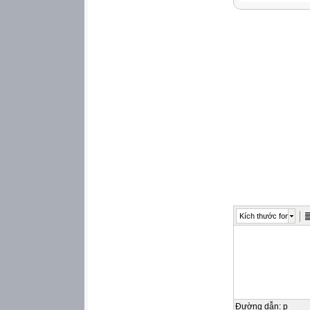
– Nếu gọi (3)….. l
có:
(6)….. {Công thức
– Đơn vị của khối
1 kg/m3 = (9)…..
1 g/cm3 = (10)…..
– Để xác định khố
sau đó (14)….. kh
– Ngoài đại lượng
Trọng lượng của (
(17)….. {Công th
Trong đó:
● (18)….. là trọng
● (20)….. là thể tí
● Đơn vị của trọng
2
Kích thước font
▲ Bài tập
I. Trắc nghiệm
Câu 1. Hiện tượng
một
bình thủy tinh?
A. Khối lượng riê
B. Khối lượng ri
Đường dẫn
:
p