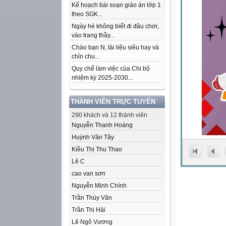
Kế hoạch bài soạn giáo án lớp 1
theo SGK...
Ngày hè không biết đi đâu chơi,
vào trang thầy...
Chào bạn N, tài liệu siêu hay và
chỉn chu...
Quy chế làm việc của Chi bộ
nhiệm kỳ 2025-2030...
THÀNH VIÊN TRỰC TUYẾN
290 khách và 12 thành viên
Nguyễn Thanh Hoàng
Huỳnh Văn Tây
Kiều Thị Thu Thao
Lê C
cao van sơn
Nguyễn Minh Chính
Trần Thùy Vân
Trần Thị Hải
Lê Ngô Vương