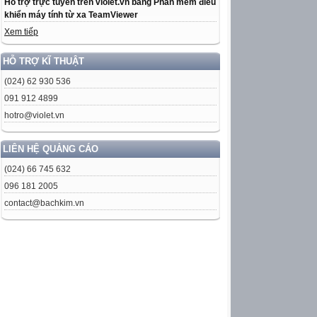
Hỗ trợ trực tuyến trên violet.vn bằng Phần mềm điều
khiển máy tính từ xa TeamViewer
Xem tiếp
HỖ TRỢ KĨ THUẬT
(024) 62 930 536
091 912 4899
hotro@violet.vn
LIÊN HỆ QUẢNG CÁO
(024) 66 745 632
096 181 2005
contact@bachkim.vn