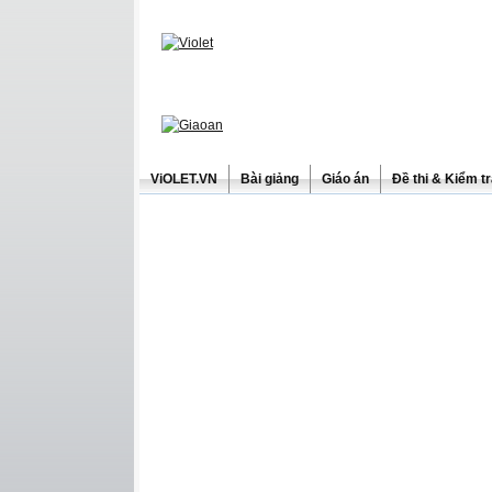
ViOLET.VN
Bài giảng
Giáo án
Đề thi & Kiểm t