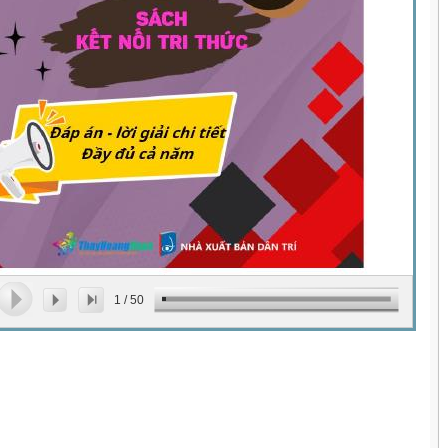
1
/
50