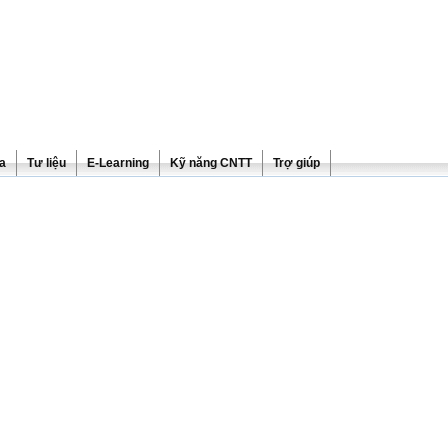
ra
Tư liệu
E-Learning
Kỹ năng CNTT
Trợ giúp