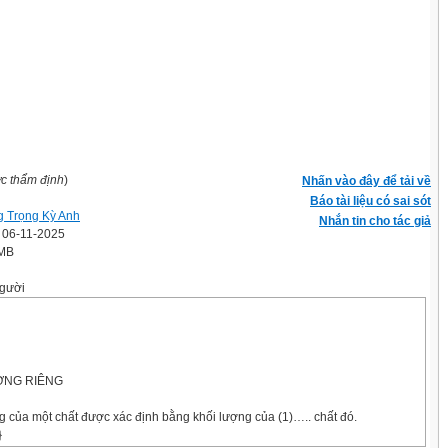
ợc thẩm định
)
Nhấn vào đây để tải về
Báo tài liệu có sai sót
 Trọng Kỳ Anh
Nhắn tin cho tác giả
' 06-11-2025
 MB
gười
ƯỢNG RIÊNG
g của một chất được xác định bằng khối lượng của (1)….. chất đó.
}