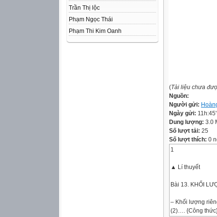
Trần Thị lộc
Phạm Ngọc Thái
Phạm Thi Kim Oanh
(
Tài liệu chưa đư
Nguồn:
Người gửi:
Hoàng
Ngày gửi:
11h:45
Dung lượng:
3.0
Số lượt tải:
25
Số lượt thích:
0 n
1
▲ Lí thuyết
Bài 13. KHỐI L
– Khối lượng riên
(2)…. {Công thức