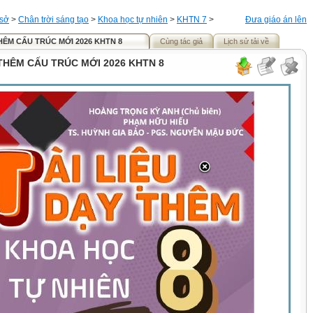
 sở
>
Chân trời sáng tạo
>
Khoa học tự nhiên
>
KHTN 7
>
Đưa giáo án lên
THÊM CẤU TRÚC MỚI 2026 KHTN 8
Cùng tác giả
Lịch sử tải về
 THÊM CẤU TRÚC MỚI 2026 KHTN 8