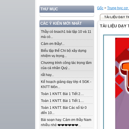
Gốc
>
Trung học cơ
THƯ MỤC
TÀI LIỆU DẠY 
CÁC Ý KIẾN MỚI NHẤT
TÀI LIỆU DẠY
Thầy có bsach1 bài tập 10 và 11
mà có...
Cảm ơn thầy!...
Biểu tập thể Chi bộ xây dựng
nhiệm vụ trọng...
Chương trình công tác trọng tâm
của cá nhân Quý...
rất hay...
Kế hoạch giảng dạy lớp 4 SGK -
KNTT Môn...
Toán 1 KNTT. Bài 1 Tiết 2....
Toán 1 KNTT. Bài 1 Tiết 1....
Toán 1 KNTT. Bài Các số từ 0
đến 10...
Bài soạn hay. Cảm ơn thầy Nam
nhiều nhé ❤️❤️❤️❤️❤️❤️...