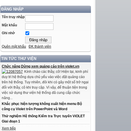
ĐĂNG NHẬP
Tên truy nhập
Mật khẩu
Ghi nhớ
Quên mật khẩu
ĐK thành viên
TIN TỨC THƯ VIỆN
Chức năng Dừng xem quảng cáo trên violet.vn
Kính chào các thầy, cô! Hiện tại, kinh phí
duy trì hệ thống dựa chủ yếu vào việc đặt quảng cáo
trên hệ thống. Tuy nhiên, đôi khi có gây một số trở ngại
đối với thầy, cô khi truy cập. Vì vậy, để thuận tiện trong
việc sử dụng thư viện hệ thống đã cung cấp chức
năng...
Khắc phục hiện tượng không xuất hiện menu Bộ
công cụ Violet trên PowerPoint và Word
Thử nghiệm Hệ thống Kiểm tra Trực tuyến ViOLET
Giai đoạn 1
Xem tiếp