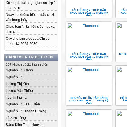
Kế hoạch bài soạn giáo án lớp 1
theo SGK...
TÀI LIỆU DẠY THÊM CẤU
TÀI
TRÚC MỚI 2026 ... Trọng Kỳ
TRÚC 
Ngày hè không biết đi đâu chơi,
Anh
vào trang thầy...
Chào bạn N, tài liệu siêu hay và
chỉn chu...
Quy chế làm việc của Chi bộ
nhiệm kỳ 2025-2030...
TÀI LIỆU DẠY THÊM CẤU
KT GK
THÀNH VIÊN TRỰC TUYẾN
TRÚC MỚI 2026 ... Trọng Kỳ
Anh
207 khách và 21 thành viên
Nguyễn Thị Oanh
Nguyên Thi
Lường Thị Yến
Lương Văn Thiệp
ngô thị thu hà
CHUYÊN ĐỀ ÔN TẬP NÂNG
BỘ Đ
CAO KIẾN THỨC ... Trọng Kỳ
KH
Anh
Nguyễn Thị Diệu Hiền
Nguyễn Thị Thanh Hương
Lê Sơn Tùng
Đặng Kiim Trinh Nguyen