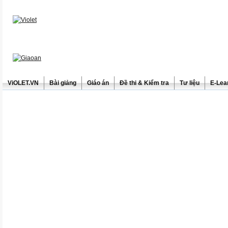
ViOLET.VN
Bài giảng
Giáo án
Đề thi & Kiểm tra
Tư liệu
E-Lea