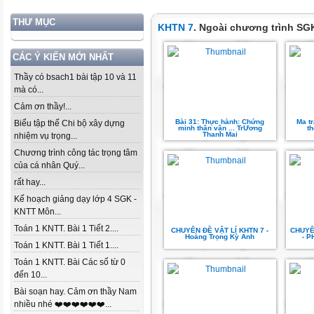
THƯ MỤC
KHTN 7
. Ngoài chương trình SG
CÁC Ý KIẾN MỚI NHẤT
Thầy có bsach1 bài tập 10 và 11
mà có...
Cảm ơn thầy!...
Bài 31: Thực hành: Chứng
Ma tr
Biểu tập thể Chi bộ xây dựng
minh thân vận ... Tr­­Ương
th
Thanh Mai
nhiệm vụ trọng...
Chương trình công tác trọng tâm
của cá nhân Quý...
rất hay...
Kế hoạch giảng dạy lớp 4 SGK -
KNTT Môn...
Toán 1 KNTT. Bài 1 Tiết 2....
CHUYÊN ĐỀ VẬT LÍ KHTN 7 -
CHUYÊ
Hoàng Trọng Kỳ Anh
- P
Toán 1 KNTT. Bài 1 Tiết 1....
Toán 1 KNTT. Bài Các số từ 0
đến 10...
Bài soạn hay. Cảm ơn thầy Nam
nhiều nhé ❤️❤️❤️❤️❤️❤️...