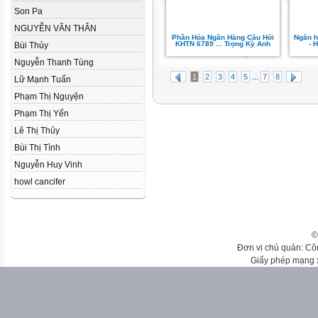
Son Pa
NGUYỄN VĂN THÂN
Phần Hóa Ngân Hàng Câu Hỏi
Ngân h
KHTN 6789 ... Trọng Kỳ Anh
- 
Bùi Thủy
Nguyễn Thanh Tùng
...
1
2
3
4
5
7
8
Lữ Mạnh Tuấn
Phạm Thị Nguyện
Phạm Thị Yến
Lê Thị Thủy
Bùi Thị Tình
Nguyễn Huy Vinh
howl cancifer
©
Đơn vị chủ quản: Cô
Giấy phép mạng 