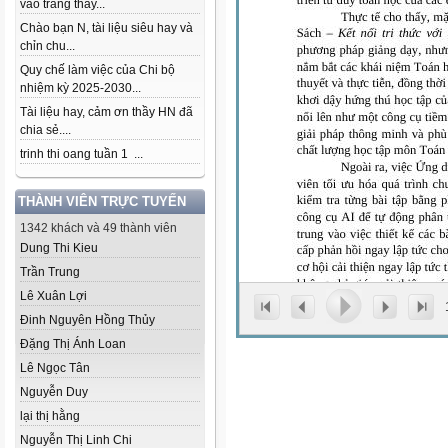
vào trang thầy...
Chào bạn N, tài liệu siêu hay và
chỉn chu...
Quy chế làm việc của Chi bộ
nhiệm kỳ 2025-2030...
Tài liệu hay, cảm ơn thầy HN đã
chia sẻ....
trinh thi oang tuần 1 ...
THÀNH VIÊN TRỰC TUYẾN
1342 khách và 49 thành viên
Dung Thi Kieu
Trần Trung
Lê Xuân Lợi
Đinh Nguyên Hồng Thủy
Đặng Thị Ánh Loan
Lê Ngọc Tân
Nguyễn Duy
lại thị hằng
Nguyễn Thị Linh Chi