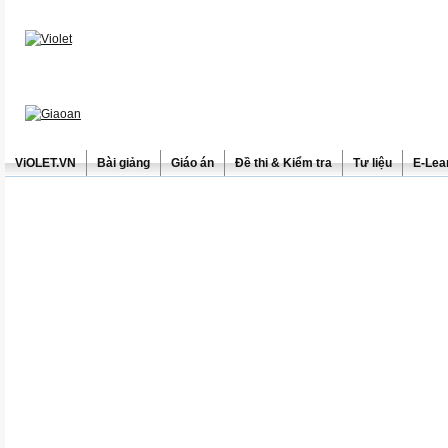
ViOLET.VN
Bài giảng
Giáo án
Đề thi & Kiểm tra
Tư liệu
E-Lea