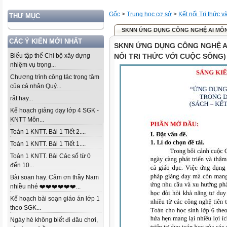
Gốc
>
Trung học cơ sở
>
Kết nối Tri thức 
THƯ MỤC
SKNN ỨNG DỤNG CÔNG NGHỆ AI MÔN 
CÁC Ý KIẾN MỚI NHẤT
SKNN ỨNG DỤNG CÔNG NGHỆ AI
Biểu tập thể Chi bộ xây dựng
NỐI TRI THỨC VỚI CUỘC SỐNG)
nhiệm vụ trọng...
Chương trình công tác trọng tâm
của cá nhân Quý...
rất hay...
Kế hoạch giảng dạy lớp 4 SGK -
KNTT Môn...
Toán 1 KNTT. Bài 1 Tiết 2....
Toán 1 KNTT. Bài 1 Tiết 1....
Toán 1 KNTT. Bài Các số từ 0
đến 10...
Bài soạn hay. Cảm ơn thầy Nam
nhiều nhé ❤️❤️❤️❤️❤️❤️...
Kế hoạch bài soạn giáo án lớp 1
theo SGK...
Ngày hè không biết đi đâu chơi,