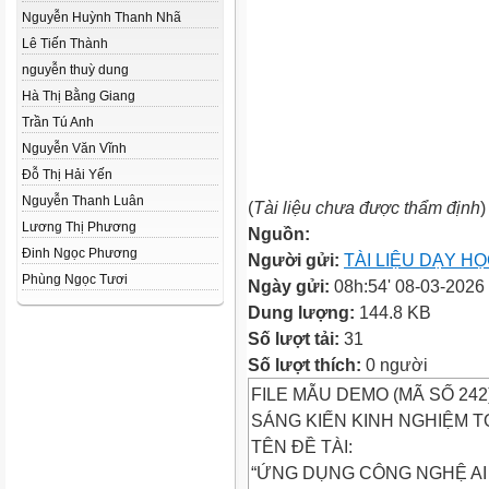
Nguyễn Huỳnh Thanh Nhã
Lê Tiến Thành
nguyễn thuỳ dung
Hà Thị Bằng Giang
Trần Tú Anh
Nguyễn Văn Vĩnh
Đỗ Thị Hải Yến
Nguyễn Thanh Luân
(
Tài liệu chưa được thẩm định
)
Lương Thị Phương
Nguồn:
Đinh Ngọc Phương
Người gửi:
TÀI LIỆU DẠY H
Phùng Ngọc Tươi
Ngày gửi:
08h:54' 08-03-2026
Dung lượng:
144.8 KB
Số lượt tải:
31
Số lượt thích:
0 người
FILE MẪU DEMO (MÃ SỐ 242
SÁNG KIẾN KINH NGHIỆM 
TÊN ĐỀ TÀI:
“ỨNG DỤNG CÔNG NGHỆ AI