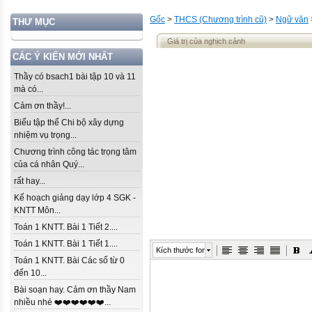
Gốc
>
THCS (Chương trình cũ)
>
Ngữ văn
THƯ MỤC
Giá trị của nghịch cảnh
CÁC Ý KIẾN MỚI NHẤT
Thầy có bsach1 bài tập 10 và 11
mà có...
Cảm ơn thầy!...
Biểu tập thể Chi bộ xây dựng
nhiệm vụ trọng...
Chương trình công tác trọng tâm
của cá nhân Quý...
rất hay...
Kế hoạch giảng dạy lớp 4 SGK -
KNTT Môn...
Toán 1 KNTT. Bài 1 Tiết 2....
Toán 1 KNTT. Bài 1 Tiết 1....
Kích thước font
Toán 1 KNTT. Bài Các số từ 0
đến 10...
Bài soạn hay. Cảm ơn thầy Nam
nhiều nhé ❤️❤️❤️❤️❤️❤️...