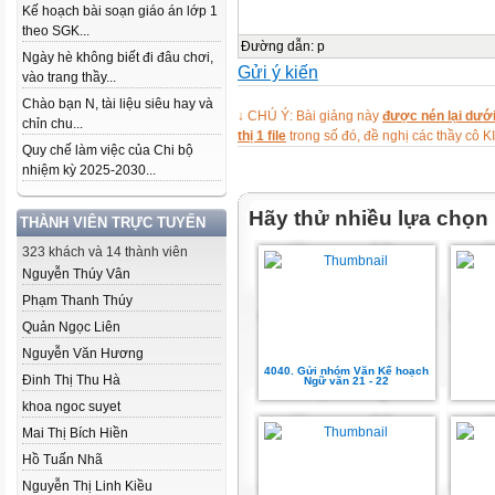
Kế hoạch bài soạn giáo án lớp 1
theo SGK...
Đường dẫn
:
p
Ngày hè không biết đi đâu chơi,
Gửi ý kiến
vào trang thầy...
Chào bạn N, tài liệu siêu hay và
↓ CHÚ Ý: Bài giảng này
được nén lại dưới
chỉn chu...
thị 1 file
trong số đó, đề nghị các thầy 
Quy chế làm việc của Chi bộ
nhiệm kỳ 2025-2030...
Hãy thử nhiều lựa chọn
THÀNH VIÊN TRỰC TUYẾN
323 khách và 14 thành viên
Nguyễn Thúy Vân
Phạm Thanh Thúy
Quản Ngọc Liên
Nguyễn Văn Hương
4040. Gửi nhóm Văn Kế hoạch
Đinh Thị Thu Hà
Ngữ văn 21 - 22
khoa ngoc suyet
Mai Thị Bích Hiền
Hồ Tuấn Nhã
Nguyễn Thị Linh Kiều