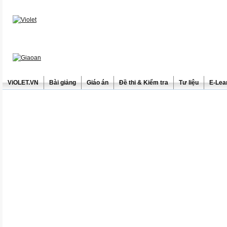
ViOLET.VN
Bài giảng
Giáo án
Đề thi & Kiểm tra
Tư liệu
E-Lea