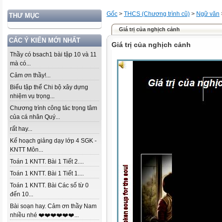
Gốc
>
THCS (Chương trình cũ)
>
Ngữ văn
THƯ MỤC
Giá trị của nghịch cảnh
CÁC Ý KIẾN MỚI NHẤT
Giá trị của nghịch cảnh
Thầy có bsach1 bài tập 10 và 11
mà có...
Cảm ơn thầy!...
Biểu tập thể Chi bộ xây dựng
nhiệm vụ trọng...
Chương trình công tác trọng tâm
của cá nhân Quý...
rất hay...
Kế hoạch giảng dạy lớp 4 SGK -
KNTT Môn...
Toán 1 KNTT. Bài 1 Tiết 2....
Toán 1 KNTT. Bài 1 Tiết 1....
Toán 1 KNTT. Bài Các số từ 0
đến 10...
Bài soạn hay. Cảm ơn thầy Nam
nhiều nhé ❤️❤️❤️❤️❤️❤️...