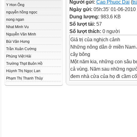
Người gửi:
Cao Phuoc Dai
(
tr
Y Hon Ông
Ngày gửi:
05h:35' 01-06-2010
nguyễn hồng ngọc
Dung lượng:
983.6 KB
nong ngan
Số lượt tải:
57
Nhat Minh Vu
Số lượt thích:
0 người
Nguyễn Văn Minh
Giá trị của nghịch cảnh
Bùi Văn Hưng
Những nông dân ở miền Nam Al
Trần Xuân Cường
cây bông
Phùng Việt Hải
Một năm kia, những con sâu b
Trường Thpt Buôn Hồ
cả vùng. Năm sau những ngườ
Hùynh Thị Ngọc Lan
đem nhà cửa của họ đi cầm cố
Phạm Thị Thanh Thúy
để có tiền và lại tiếp tục trồng
hy vọng vào một kỳ gặt hái tốt
Thế nhưng khi những cây bông
và phá sạch
hầu hết các cánh đồng
Một số ít những người "sống s
một thứ mà
trước đây họ chưa bao giờ trồ