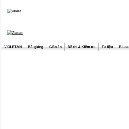
ViOLET.VN
Bài giảng
Giáo án
Đề thi & Kiểm tra
Tư liệu
E-Lea