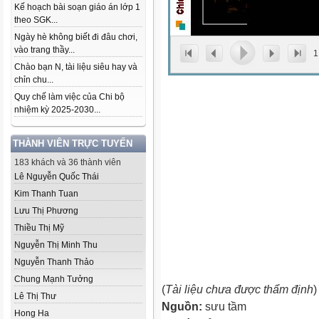
Kế hoạch bài soạn giáo án lớp 1
theo SGK...
Ngày hè không biết đi đâu chơi,
vào trang thầy...
1
Chào bạn N, tài liệu siêu hay và
chỉn chu...
Quy chế làm việc của Chi bộ
nhiệm kỳ 2025-2030...
THÀNH VIÊN TRỰC TUYẾN
183 khách và 36 thành viên
Lê Nguyễn Quốc Thái
Kim Thanh Tuan
Lưu Thị Phương
Thiều Thị Mỹ
Nguyễn Thị Minh Thu
Nguyễn Thanh Thảo
Chung Mạnh Tưởng
(
Tài liệu chưa được thẩm định
)
Lê Thị Thư
Nguồn:
sưu tầm
Hong Ha