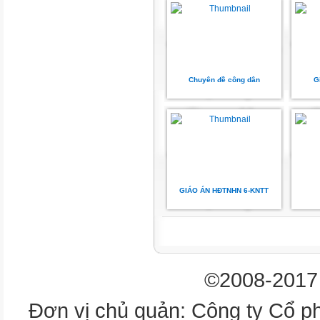
để phấn đấu vươn lên, chắc c
trị quý báu
Chuyên đề công dân
G
GIÁO ÁN HĐTNHN 6-KNTT
©2008-2017 
Đơn vị chủ quản: Công ty Cổ p