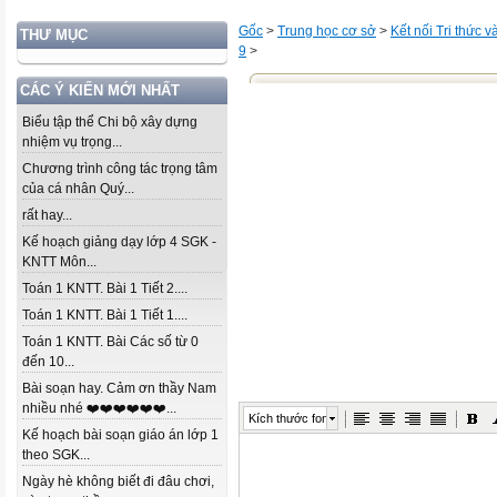
Gốc
>
Trung học cơ sở
>
Kết nối Tri thức 
THƯ MỤC
9
>
CÁC Ý KIẾN MỚI NHẤT
Biểu tập thể Chi bộ xây dựng
nhiệm vụ trọng...
Chương trình công tác trọng tâm
của cá nhân Quý...
rất hay...
Kế hoạch giảng dạy lớp 4 SGK -
KNTT Môn...
Toán 1 KNTT. Bài 1 Tiết 2....
Toán 1 KNTT. Bài 1 Tiết 1....
Toán 1 KNTT. Bài Các số từ 0
đến 10...
Bài soạn hay. Cảm ơn thầy Nam
nhiều nhé ❤️❤️❤️❤️❤️❤️...
Kích thước font
Kế hoạch bài soạn giáo án lớp 1
theo SGK...
Ngày hè không biết đi đâu chơi,