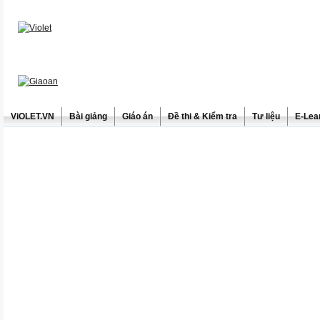
ViOLET.VN
Bài giảng
Giáo án
Đề thi & Kiểm tra
Tư liệu
E-Lea