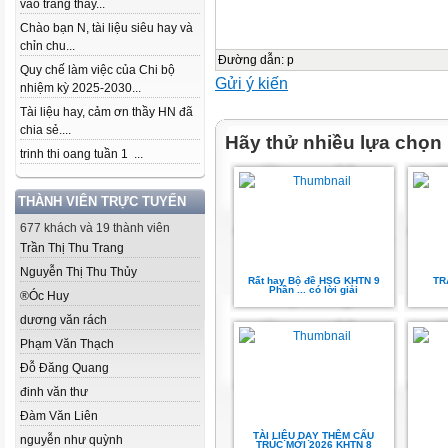
vào trang thầy...
Chào bạn N, tài liệu siêu hay và
chỉn chu...
Đường dẫn
:
p
Quy chế làm việc của Chi bộ
Gửi ý kiến
nhiệm kỳ 2025-2030...
Tài liệu hay, cảm ơn thầy HN đã
chia sẻ....
Hãy thử nhiều lựa chọn
trinh thi oang tuần 1 ...
THÀNH VIÊN TRỰC TUYẾN
677 khách và 19 thành viên
Trần Thị Thu Trang
Nguyễn Thị Thu Thủy
Rất hay Bộ đề HSG KHTN 9
TR
Phần ... có lời giải
®Óc Huy
dương văn rách
Phạm Văn Thạch
Đỗ Đăng Quang
đinh văn thư
Đàm Văn Liên
TÀI LIỆU DẠY THÊM CẤU
nguyễn như quỳnh
TRÚC MỚI 2026 KHTN 8