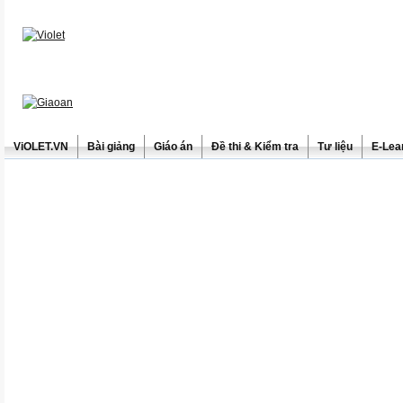
ViOLET.VN
Bài giảng
Giáo án
Đề thi & Kiểm tra
Tư liệu
E-Lea