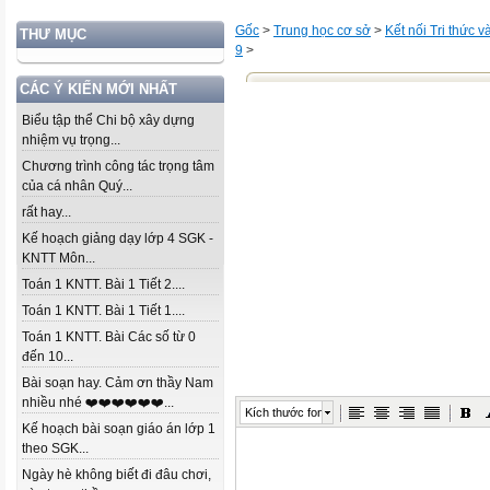
Gốc
>
Trung học cơ sở
>
Kết nối Tri thức 
THƯ MỤC
9
>
CÁC Ý KIẾN MỚI NHẤT
Biểu tập thể Chi bộ xây dựng
nhiệm vụ trọng...
Chương trình công tác trọng tâm
của cá nhân Quý...
rất hay...
Kế hoạch giảng dạy lớp 4 SGK -
KNTT Môn...
Toán 1 KNTT. Bài 1 Tiết 2....
Toán 1 KNTT. Bài 1 Tiết 1....
Toán 1 KNTT. Bài Các số từ 0
đến 10...
Bài soạn hay. Cảm ơn thầy Nam
nhiều nhé ❤️❤️❤️❤️❤️❤️...
Kích thước font
Kế hoạch bài soạn giáo án lớp 1
theo SGK...
Ngày hè không biết đi đâu chơi,