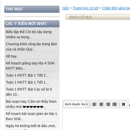
Gốc
>
Trung học cơ sở
>
Chân trời sáng tạ
THƯ MỤC
KHGV CÓ NLS
CÁC Ý KIẾN MỚI NHẤT
Biểu tập thể Chi bộ xây dựng
nhiệm vụ trọng...
Chương trình công tác trọng tâm
của cá nhân Quý...
rất hay...
Kế hoạch giảng dạy lớp 4 SGK -
KNTT Môn...
Toán 1 KNTT. Bài 1 Tiết 2....
Toán 1 KNTT. Bài 1 Tiết 1....
Toán 1 KNTT. Bài Các số từ 0
đến 10...
Bài soạn hay. Cảm ơn thầy Nam
Kích thước font
nhiều nhé ❤️❤️❤️❤️❤️❤️...
Kế hoạch bài soạn giáo án lớp 1
theo SGK...
Ngày hè không biết đi đâu chơi,