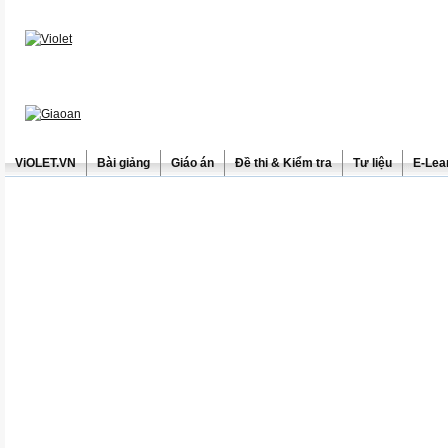
ViOLET.VN
Bài giảng
Giáo án
Đề thi & Kiểm tra
Tư liệu
E-Lea