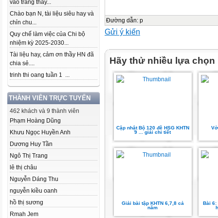
vào trang thầy...
Chào bạn N, tài liệu siêu hay và
Đường dẫn
:
p
chỉn chu...
Gửi ý kiến
Quy chế làm việc của Chi bộ
nhiệm kỳ 2025-2030...
Tài liệu hay, cảm ơn thầy HN đã
Hãy thử nhiều lựa chọn
chia sẻ....
trinh thi oang tuần 1 ...
THÀNH VIÊN TRỰC TUYẾN
462 khách và 9 thành viên
Phạm Hoàng Dũng
Cập nhật Bộ 120 đề HSG KHTN
Vở
Khưu Ngọc Huyền Anh
9 ... giải chi tiết
Dương Huy Tần
Ngô Thị Trang
lê thị châu
Nguyễn Dáng Thu
nguyễn kiều oanh
hồ thị sương
Giải bài tập KHTN 6,7,8 cả
Bài 6:
năm
h
Rmah Jem