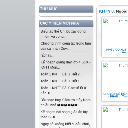
THƯ MỤC
KHTN 8
. Ngoà
CÁC Ý KIẾN MỚI NHẤT
Biểu tập thể Chi bộ xây dựng
nhiệm vụ trọng...
Chương trình công tác trọng tâm
của cá nhân Quý...
KHGV CÓ NLS -
Anh
rất hay...
Kế hoạch giảng dạy lớp 4 SGK -
KNTT Môn...
Toán 1 KNTT. Bài 1 Tiết 2....
Toán 1 KNTT. Bài 1 Tiết 1....
Toán 1 KNTT. Bài Các số từ 0
đến 10...
CHUYÊN ĐỀ HÓA
- PHẦN ... Tr
Bài soạn hay. Cảm ơn thầy Nam
nhiều nhé ❤️❤️❤️❤️❤️❤️...
Kế hoạch bài soạn giáo án lớp 1
theo SGK...
Ngày hè không biết đi đâu chơi,