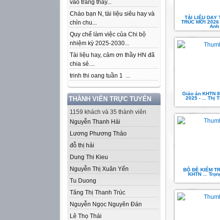
vào trang thầy...
Chào bạn N, tài liệu siêu hay và
TÀI LIỆU DẠY
chỉn chu...
TRÚC MỚI 2026 .
Anh
Quy chế làm việc của Chi bộ
nhiệm kỳ 2025-2030...
Tài liệu hay, cảm ơn thầy HN đã
chia sẻ....
trinh thi oang tuần 1 ...
Giáo án KHTN 8
THÀNH VIÊN TRỰC TUYẾN
2025 - ... Thị 
1159 khách và 35 thành viên
Nguyễn Thanh Hải
Lương Phương Thảo
đỗ thị hải
Dung Thi Kieu
Nguyễn Thị Xuân Yến
BỘ ĐỀ KIỂM TR
KHTN ... Trọ
Tu Duong
Tăng Thị Thanh Trúc
Nguyễn Ngọc Nguyên Đán
Lê Thọ Thái