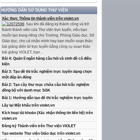
HƯỚNG DẪN SỬ DỤNG THƯ VIỆN
Xác thực Thông tin thành viên trên violet.vn
Sau khi đã đăng ký thành công và trở
thành thành viên của Thư viện trực tuyến, nếu bạn
muốn tạo trang riêng cho Trường, Phòng Giáo dục, Sở
Giáo dục, cho cá nhân mình hay bạn muốn soạn thảo
bài giảng điện tử trực tuyến bằng công cụ soạn thảo
bài giảng ViOLET, bạn...
Bài 4: Quản lí ngân hàng câu hỏi và sinh đề có điều
kiện
Bài 3: Tạo đề thi trắc nghiệm trực tuyến dạng chọn
một đáp án đúng
Bài 2: Tạo cây thư mục chứa câu hỏi trắc nghiệm
đồng bộ với danh mục SGK
Bài 1: Hướng dẫn tạo đề thi trắc nghiệm trực tuyến
Lấy lại Mật khẩu trên violet.vn
Kích hoạt tài khoản (Xác nhận thông tin liên hệ) trên
violet.vn
Đăng ký Thành viên trên Thư viện ViOLET
Tạo website Thư viện Giáo dục trên violet.vn