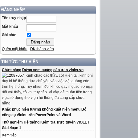
ĐĂNG NHẬP
Tên truy nhập
Mật khẩu
Ghi nhớ
Quên mật khẩu
ĐK thành viên
TIN TỨC THƯ VIỆN
Chức năng Dừng xem quảng cáo trên violet.vn
Kính chào các thầy, cô! Hiện tại, kinh phí
duy trì hệ thống dựa chủ yếu vào việc đặt quảng cáo
trên hệ thống. Tuy nhiên, đôi khi có gây một số trở ngại
đối với thầy, cô khi truy cập. Vì vậy, để thuận tiện trong
việc sử dụng thư viện hệ thống đã cung cấp chức
năng...
Khắc phục hiện tượng không xuất hiện menu Bộ
công cụ Violet trên PowerPoint và Word
Thử nghiệm Hệ thống Kiểm tra Trực tuyến ViOLET
Giai đoạn 1
Xem tiếp