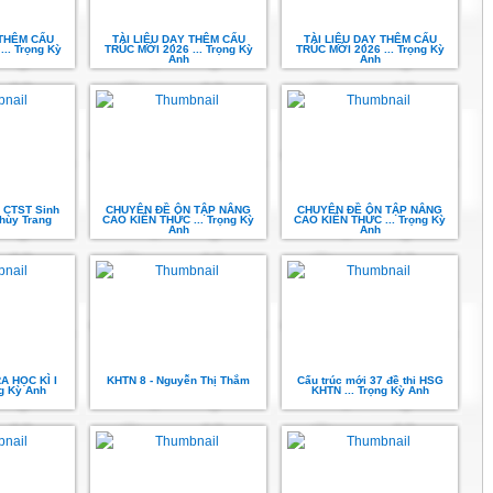
 THÊM CẤU
TÀI LIỆU DẠY THÊM CẤU
TÀI LIỆU DẠY THÊM CẤU
.. Trọng Kỳ
TRÚC MỚI 2026 ... Trọng Kỳ
TRÚC MỚI 2026 ... Trọng Kỳ
Anh
Anh
 CTST Sinh
CHUYÊN ĐỀ ÔN TẬP NÂNG
CHUYÊN ĐỀ ÔN TẬP NÂNG
Thùy Trang
CAO KIẾN THỨC ... Trọng Kỳ
CAO KIẾN THỨC ... Trọng Kỳ
Anh
Anh
A HỌC KÌ I
KHTN 8 - Nguyễn Thị Thắm
Cấu trúc mới 37 đề thi HSG
ng Kỳ Anh
KHTN ... Trọng Kỳ Anh