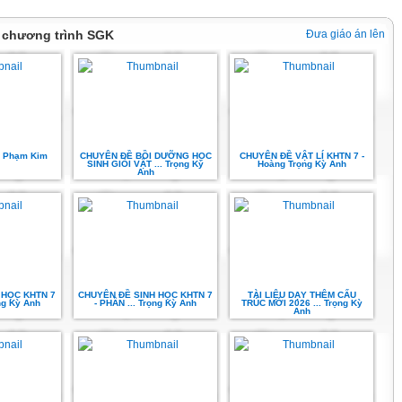
i chương trình SGK
Đưa giáo án lên
 Phạm Kim
CHUYÊN ĐỀ BỒI DƯỠNG HỌC
CHUYÊN ĐỀ VẬT LÍ KHTN 7 -
SINH GIỎI VẬT ... Trọng Kỳ
Hoàng Trọng Kỳ Anh
Anh
 HỌC KHTN 7
CHUYÊN ĐỀ SINH HỌC KHTN 7
TÀI LIỆU DẠY THÊM CẤU
ọng Kỳ Anh
- PHẦN ... Trọng Kỳ Anh
TRÚC MỚI 2026 ... Trọng Kỳ
Anh