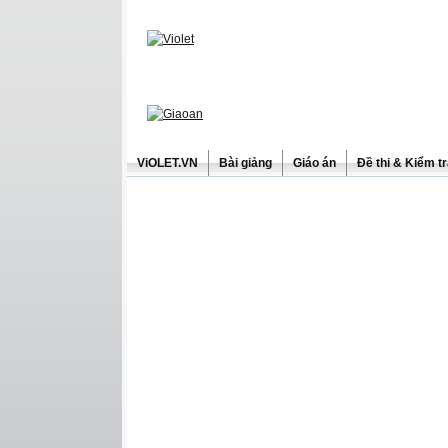
ViOLET.VN
Bài giảng
Giáo án
Đề thi & Kiểm t