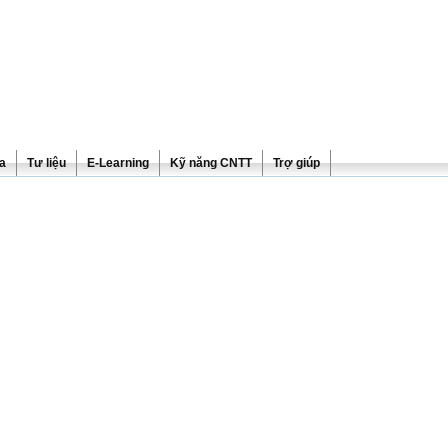
ra
Tư liệu
E-Learning
Kỹ năng CNTT
Trợ giúp