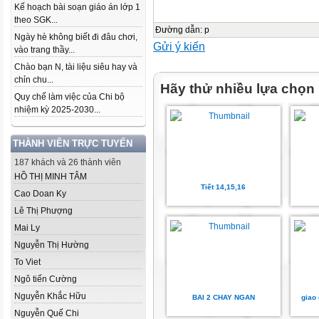
Kế hoạch bài soạn giáo án lớp 1
theo SGK...
Đường dẫn
:
p
Ngày hè không biết đi đâu chơi,
Gửi ý kiến
vào trang thầy...
Chào bạn N, tài liệu siêu hay và
chỉn chu...
Hãy thử nhiều lựa chọn
Quy chế làm việc của Chi bộ
nhiệm kỳ 2025-2030...
THÀNH VIÊN TRỰC TUYẾN
187 khách và 26 thành viên
HỒ THỊ MINH TÂM
Tiết 14,15,16
Cao Doan Ky
Lê Thị Phượng
Mai Ly
Nguyễn Thị Hường
To Viet
Ngô tiến Cường
Nguyễn Khắc Hữu
BAI 2 CHAY NGAN
giao 
Nguyễn Quế Chi