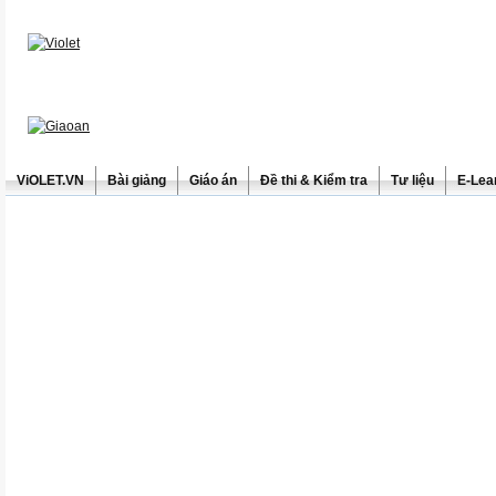
ViOLET.VN
Bài giảng
Giáo án
Đề thi & Kiểm tra
Tư liệu
E-Lea