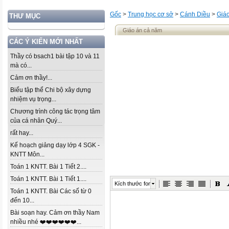
Gốc
>
Trung học cơ sở
>
Cánh Diều
>
Giáo
THƯ MỤC
Giáo án cả năm
CÁC Ý KIẾN MỚI NHẤT
Thầy có bsach1 bài tập 10 và 11
mà có...
Cảm ơn thầy!...
Biểu tập thể Chi bộ xây dựng
nhiệm vụ trọng...
Chương trình công tác trọng tâm
của cá nhân Quý...
rất hay...
Kế hoạch giảng dạy lớp 4 SGK -
KNTT Môn...
Toán 1 KNTT. Bài 1 Tiết 2....
Toán 1 KNTT. Bài 1 Tiết 1....
Kích thước font
Toán 1 KNTT. Bài Các số từ 0
đến 10...
Bài soạn hay. Cảm ơn thầy Nam
nhiều nhé ❤️❤️❤️❤️❤️❤️...