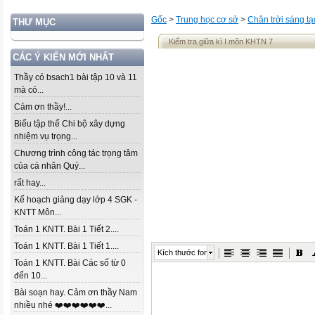
Gốc
>
Trung học cơ sở
>
Chân trời sáng tạ
THƯ MỤC
Kiểm tra giữa kì I môn KHTN 7
CÁC Ý KIẾN MỚI NHẤT
Thầy có bsach1 bài tập 10 và 11
mà có...
Cảm ơn thầy!...
Biểu tập thể Chi bộ xây dựng
nhiệm vụ trọng...
Chương trình công tác trọng tâm
của cá nhân Quý...
rất hay...
Kế hoạch giảng dạy lớp 4 SGK -
KNTT Môn...
Toán 1 KNTT. Bài 1 Tiết 2....
Toán 1 KNTT. Bài 1 Tiết 1....
Kích thước font
Toán 1 KNTT. Bài Các số từ 0
đến 10...
Bài soạn hay. Cảm ơn thầy Nam
nhiều nhé ❤️❤️❤️❤️❤️❤️...