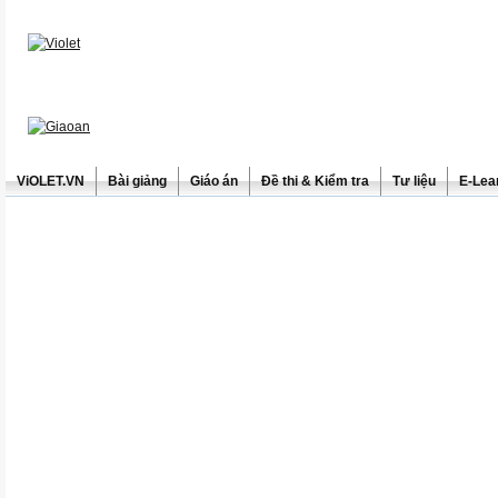
ViOLET.VN
Bài giảng
Giáo án
Đề thi & Kiểm tra
Tư liệu
E-Lea