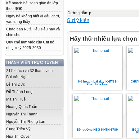
Kế hoạch bài soạn giáo án lớp 1
theo SGK...
Đường dẫn
:
p
Ngày hè không biết đi đâu chơi,
Gửi ý kiến
vào trang thầy...
Chào bạn N, tài liệu siêu hay và
chỉn chu...
Hãy thử nhiều lựa chọn
Quy chế làm việc của Chi bộ
nhiệm kỳ 2025-2030...
THÀNH VIÊN TRỰC TUYẾN
217 khách và 32 thành viên
Bùi Văn Nghị
Kế hoạch bài dạy KHTN 9
CHUY
Lê Thị Đức
Phần Hóa Học
Đỗ Thành Long
Ma Thị Huệ
Hoàng Quốc Tuấn
Nguyễn Thị Thanh
Nguyễn Thị Phong Lan
Cung Triều Vỹ
Bồi dưỡng HSG KHTN 6789
Bộ 3
K
Hua Thi Quyen