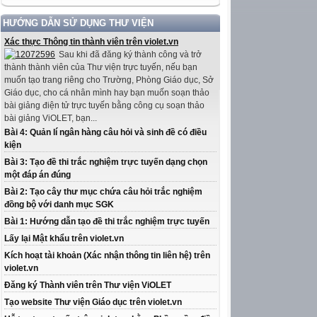
HƯỚNG DẪN SỬ DỤNG THƯ VIỆN
Xác thực Thông tin thành viên trên violet.vn
Sau khi đã đăng ký thành công và trở
thành thành viên của Thư viện trực tuyến, nếu bạn
muốn tạo trang riêng cho Trường, Phòng Giáo dục, Sở
Giáo dục, cho cá nhân mình hay bạn muốn soạn thảo
bài giảng điện tử trực tuyến bằng công cụ soạn thảo
bài giảng ViOLET, bạn...
Bài 4: Quản lí ngân hàng câu hỏi và sinh đề có điều
kiện
Bài 3: Tạo đề thi trắc nghiệm trực tuyến dạng chọn
một đáp án đúng
Bài 2: Tạo cây thư mục chứa câu hỏi trắc nghiệm
đồng bộ với danh mục SGK
Bài 1: Hướng dẫn tạo đề thi trắc nghiệm trực tuyến
Lấy lại Mật khẩu trên violet.vn
Kích hoạt tài khoản (Xác nhận thông tin liên hệ) trên
violet.vn
Đăng ký Thành viên trên Thư viện ViOLET
Tạo website Thư viện Giáo dục trên violet.vn