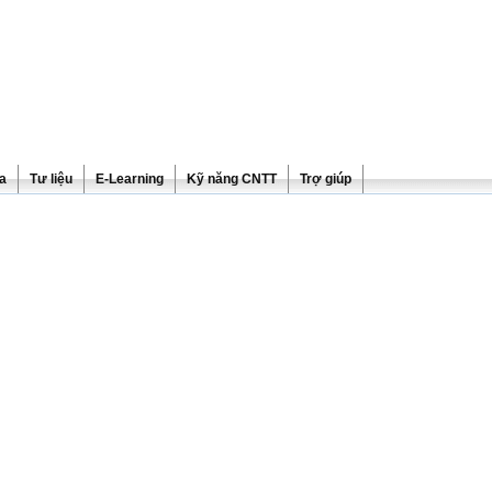
ra
Tư liệu
E-Learning
Kỹ năng CNTT
Trợ giúp