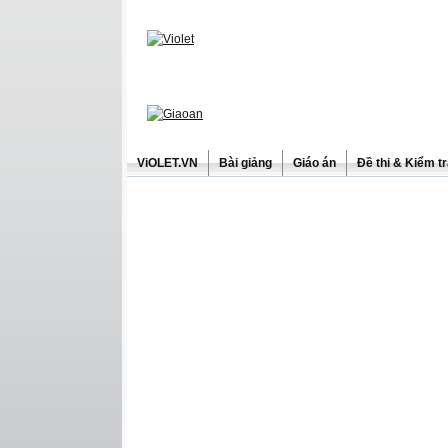
ViOLET.VN
Bài giảng
Giáo án
Đề thi & Kiểm t