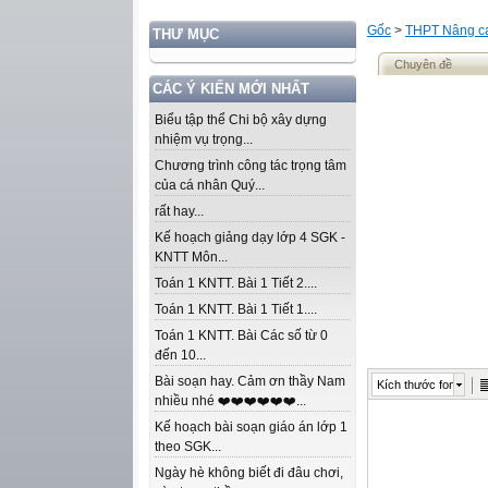
Gốc
>
THPT Nâng ca
THƯ MỤC
Chuyên đề
CÁC Ý KIẾN MỚI NHẤT
Biểu tập thể Chi bộ xây dựng
nhiệm vụ trọng...
Chương trình công tác trọng tâm
của cá nhân Quý...
rất hay...
Kế hoạch giảng dạy lớp 4 SGK -
KNTT Môn...
Toán 1 KNTT. Bài 1 Tiết 2....
Toán 1 KNTT. Bài 1 Tiết 1....
Toán 1 KNTT. Bài Các số từ 0
đến 10...
Bài soạn hay. Cảm ơn thầy Nam
Kích thước font
nhiều nhé ❤️❤️❤️❤️❤️❤️...
Kế hoạch bài soạn giáo án lớp 1
theo SGK...
Ngày hè không biết đi đâu chơi,