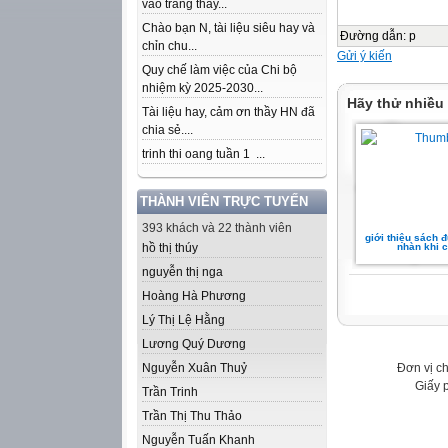
vào trang thầy...
Chào bạn N, tài liệu siêu hay và
Đường dẫn
:
p
chỉn chu...
Gửi ý kiến
Quy chế làm việc của Chi bộ
nhiệm kỳ 2025-2030...
Hãy thử nhiều
Tài liệu hay, cảm ơn thầy HN đã
chia sẻ....
trinh thi oang tuần 1 ...
THÀNH VIÊN TRỰC TUYẾN
393 khách và 22 thành viên
giới thiệu sách 
hồ thị thúy
nhàn khi c
nguyễn thị nga
Hoàng Hà Phương
Lý Thị Lệ Hằng
Lương Quý Dương
Đơn vị c
Nguyễn Xuân Thuỷ
Giấy 
Trần Trinh
Trần Thị Thu Thảo
Nguyễn Tuấn Khanh