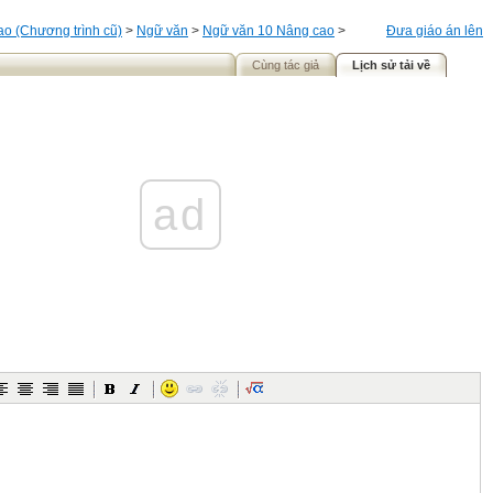
o (Chương trình cũ)
>
Ngữ văn
>
Ngữ văn 10 Nâng cao
>
Đưa giáo án lên
Cùng tác giả
Lịch sử tải về
ad