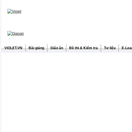
ViOLET.VN
Bài giảng
Giáo án
Đề thi & Kiểm tra
Tư liệu
E-Lea