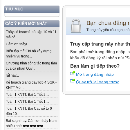
THƯ MỤC
Bạn chưa đăng 
CÁC Ý KIẾN MỚI NHẤT
Trang này yêu cầu bạn phả
Thầy có bsach1 bài tập 10 và 11
mà có...
Truy cập trang này như t
Cảm ơn thầy!...
Biểu tập thể Chi bộ xây dựng
Bạn phải mở trang đăng nhập, s
nhiệm vụ trọng...
khẩu đã đăng ký rồi nhấn nút "Đ
Chương trình công tác trọng tâm
Bạn làm gì tiếp theo?
của cá nhân Quý...
Mở trang đăng nhập
rất hay...
Quay trở lại trang trước
Kế hoạch giảng dạy lớp 4 SGK -
KNTT Môn...
Toán 1 KNTT. Bài 1 Tiết 2....
Toán 1 KNTT. Bài 1 Tiết 1....
Toán 1 KNTT. Bài Các số từ 0
đến 10...
Bài soạn hay. Cảm ơn thầy Nam
nhiều nhé ❤️❤️❤️❤️❤️❤️...