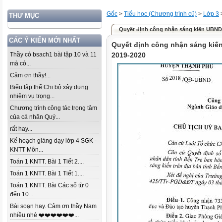
Gốc
>
Tiểu học (Chương trình cũ)
>
Lớp 3
THƯ MỤC
Quyết định công nhận sáng kiến UBND
CÁC Ý KIẾN MỚI NHẤT
Quyết định công nhận sáng ki
Thầy có bsach1 bài tập 10 và 11
2019-2020
mà có...
Cảm ơn thầy!...
Biểu tập thể Chi bộ xây dựng
nhiệm vụ trọng...
Chương trình công tác trọng tâm
của cá nhân Quý...
rất hay...
Kế hoạch giảng dạy lớp 4 SGK -
KNTT Môn...
Toán 1 KNTT. Bài 1 Tiết 2....
Toán 1 KNTT. Bài 1 Tiết 1....
Toán 1 KNTT. Bài Các số từ 0
đến 10...
Bài soạn hay. Cảm ơn thầy Nam
nhiều nhé ❤️❤️❤️❤️❤️❤️...