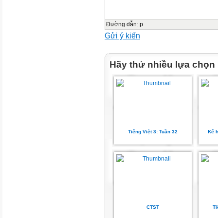
Đường dẫn
:
p
Gửi ý kiến
Hãy thử nhiều lựa chọn
Tiếng Việt 3: Tuần 32
Kế h
CTST
Ti