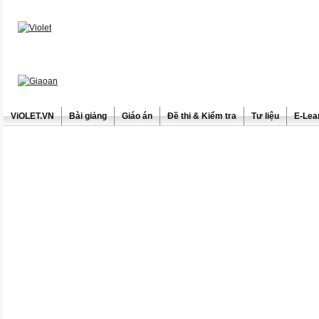
ViOLET.VN
Bài giảng
Giáo án
Đề thi & Kiểm tra
Tư liệu
E-Lea