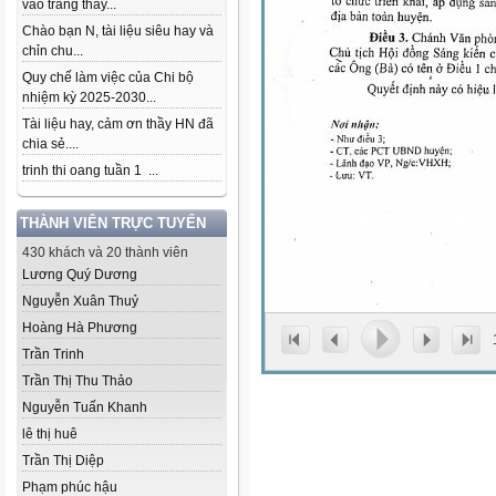
vào trang thầy...
Chào bạn N, tài liệu siêu hay và
chỉn chu...
Quy chế làm việc của Chi bộ
nhiệm kỳ 2025-2030...
Tài liệu hay, cảm ơn thầy HN đã
chia sẻ....
trinh thi oang tuần 1 ...
THÀNH VIÊN TRỰC TUYẾN
430 khách và 20 thành viên
Lương Quý Dương
Nguyễn Xuân Thuỷ
Hoàng Hà Phương
Trần Trinh
Trần Thị Thu Thảo
Nguyễn Tuấn Khanh
lê thị huê
Trần Thị Diệp
Phạm phúc hậu