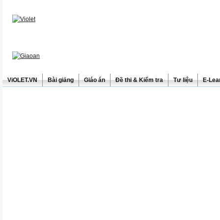
ViOLET.VN
Bài giảng
Giáo án
Đề thi & Kiểm tra
Tư liệu
E-Lea