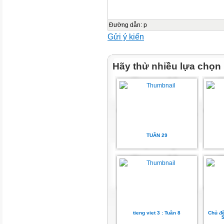
Đường dẫn
:
p
Gửi ý kiến
Hãy thử nhiều lựa chọn
TUẦN 29
tieng viet 3 : Tuần 8
Chủ đề
5