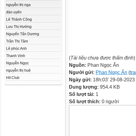
nguyễn thị nga
đào uyên
Lê Thành Công
Lưu Thị Hường
Nguyển Tấn Dương
Trần Thị Tâm
Lê phúc Anh
Thanh Vinh
(
Tài liệu chưa được thẩm định
)
Nguyễn Ngọc
Nguồn:
Phan Ngọc Ẩn
nguyễn thị huệ
Người gửi:
Phan Ngọc Ẩn
(
tr
Hit Club
Ngày gửi:
18h:03' 29-08-2023
Dung lượng:
954.4 KB
Số lượt tải:
1
Số lượt thích:
0 người