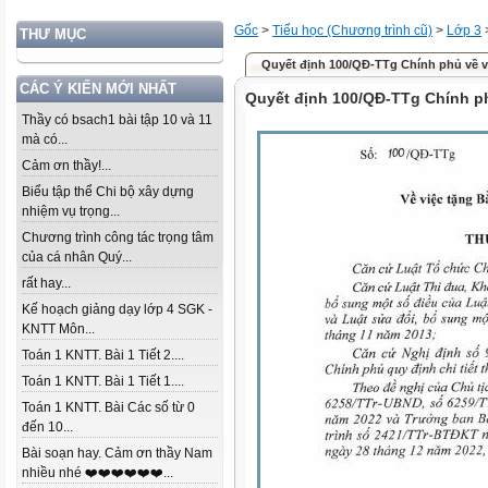
Gốc
>
Tiểu học (Chương trình cũ)
>
Lớp 3
THƯ MỤC
Quyết định 100/QĐ-TTg Chính phủ về v
CÁC Ý KIẾN MỚI NHẤT
Quyết định 100/QĐ-TTg Chính ph
Thầy có bsach1 bài tập 10 và 11
mà có...
Cảm ơn thầy!...
Biểu tập thể Chi bộ xây dựng
nhiệm vụ trọng...
Chương trình công tác trọng tâm
của cá nhân Quý...
rất hay...
Kế hoạch giảng dạy lớp 4 SGK -
KNTT Môn...
Toán 1 KNTT. Bài 1 Tiết 2....
Toán 1 KNTT. Bài 1 Tiết 1....
Toán 1 KNTT. Bài Các số từ 0
đến 10...
Bài soạn hay. Cảm ơn thầy Nam
nhiều nhé ❤️❤️❤️❤️❤️❤️...