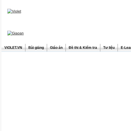
ViOLET.VN
Bài giảng
Giáo án
Đề thi & Kiểm tra
Tư liệu
E-Lea