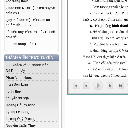
vào trang thầy...
Chào bạn N, tài liệu siêu hay và
chỉn chu...
Quy chế làm việc của Chi bộ
nhiệm kỳ 2025-2030...
Tài liệu hay, cảm ơn thầy HN đã
chia sẻ....
trinh thi oang tuần 1 ...
THÀNH VIÊN TRỰC TUYẾN
580 khách và 25 thành viên
Đỗ Diễm My
Phan Minh Ngọc
Trần Sơn Lâm
hồ thị thúy
nguyễn thị nga
Hoàng Hà Phương
Lý Thị Lệ Hằng
Lương Quý Dương
Nguyễn Xuân Thuỷ