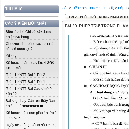
Gốc
>
Tiểu học (Chương trình cũ)
>
Lớp 1
THƯ MỤC
Bài 29. PHÉP TRỪ TRONG PHẠM VI 1O
CÁC Ý KIẾN MỚI NHẤT
Bài 29. PHÉP TRỪ TRONG PHẠM 
Biểu tập thể Chi bộ xây dựng
nhiệm vụ trọng...
Chương trình công tác trọng tâm
của cá nhân Quý...
rất hay...
Kế hoạch giảng dạy lớp 4 SGK -
KNTT Môn...
Toán 1 KNTT. Bài 1 Tiết 2....
Toán 1 KNTT. Bài 1 Tiết 1....
Toán 1 KNTT. Bài Các số từ 0
đến 10...
Bài soạn hay. Cảm ơn thầy Nam
nhiều nhé ❤️❤️❤️❤️❤️❤️...
Kế hoạch bài soạn giáo án lớp 1
theo SGK...
Ngày hè không biết đi đâu chơi,