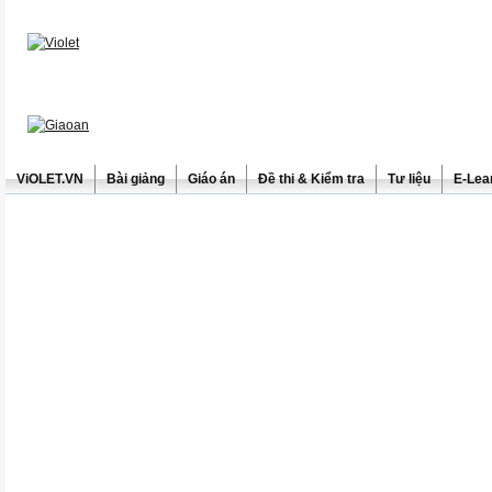
ViOLET.VN
Bài giảng
Giáo án
Đề thi & Kiểm tra
Tư liệu
E-Lea