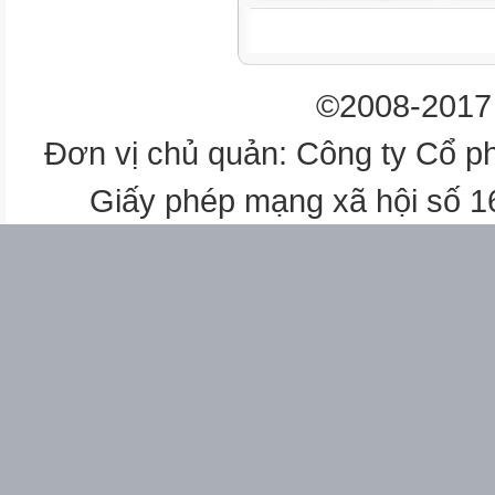
+ Có 7 bạn, 1 bạn đã rời khỏi 
+ Đếm rồi nói: Còn lại 6 bạn 
-
©2008-2017 
Làm tương tự với các tinh huốn
Đơn vị chủ quản: Công ty Cổ p
-
Giấy phép mạng xã hội số 
Chia sẻ trước lớp: HS đứng tại
huống có phép trừ mà mình qu
B. Hoạt động hình thành kiến 
1. HS sử dụng các chấm tròn để
Tương tự HS tìm kết quả các phé
2. GV chốt lại cách tìm kết quả
3. Hoạt động cả lóp: GV dùng cá
bớt