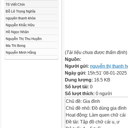
Tô Viết Chín
Đỗ Lê Trọng Nghĩa
nguyên thanh khỏe
Nguyễn Khắc Hữu
Hồ Ngọc Nhân
Nguyễn Thị Thu Huyền
Ma Thi Bong
(
Tài liệu chưa được thẩm định
)
Nguyễn Minh Hằng
Nguồn:
Người gửi:
nguyễn thị thanh h
Ngày gửi:
15h:51' 08-01-2025
Dung lượng:
16.5 KB
Số lượt tải:
0
Số lượt thích:
0 người
Chủ đề: Gia đình
Chủ đề nhỏ: Đồ dùng gia đình
Hoạt động: Làm quen chữ cái
Đề tài: Tập đồ chữ cái u, ư