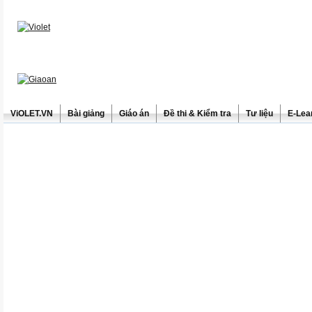
ViOLET.VN
Bài giảng
Giáo án
Đề thi & Kiểm tra
Tư liệu
E-Lea