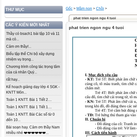
Gốc
>
Mầm non
>
Chồi
>
THƯ MỤC
phat trien ngon ngu 4 tuoi
CÁC Ý KIẾN MỚI NHẤT
phat trien ngon ngu 4 tuoi
Thầy có bsach1 bài tập 10 và 11
mà có...
Cảm ơn thầy!...
Biểu tập thể Chi bộ xây dựng
nhiệm vụ trọng...
Chương trình công tác trọng tâm
của cá nhân Quý...
rất hay...
Kế hoạch giảng dạy lớp 4 SGK -
KNTT Môn...
Toán 1 KNTT. Bài 1 Tiết 2....
Toán 1 KNTT. Bài 1 Tiết 1....
Toán 1 KNTT. Bài Các số từ 0
đến 10...
Bài soạn hay. Cảm ơn thầy Nam
nhiều nhé ❤️❤️❤️❤️❤️❤️...