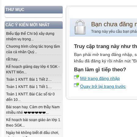
THƯ MỤC
Bạn chưa đăng 
CÁC Ý KIẾN MỚI NHẤT
Trang này yêu cầu bạn phả
Biểu tập thể Chi bộ xây dựng
nhiệm vụ trọng...
Truy cập trang này như t
Chương trình công tác trọng tâm
của cá nhân Quý...
Bạn phải mở trang đăng nhập, s
rất hay...
khẩu đã đăng ký rồi nhấn nút "Đ
Kế hoạch giảng dạy lớp 4 SGK -
Bạn làm gì tiếp theo?
KNTT Môn...
Mở trang đăng nhập
Toán 1 KNTT. Bài 1 Tiết 2....
Quay trở lại trang trước
Toán 1 KNTT. Bài 1 Tiết 1....
Toán 1 KNTT. Bài Các số từ 0
đến 10...
Bài soạn hay. Cảm ơn thầy Nam
nhiều nhé ❤️❤️❤️❤️❤️❤️...
Kế hoạch bài soạn giáo án lớp 1
theo SGK...
Ngày hè không biết đi đâu chơi,