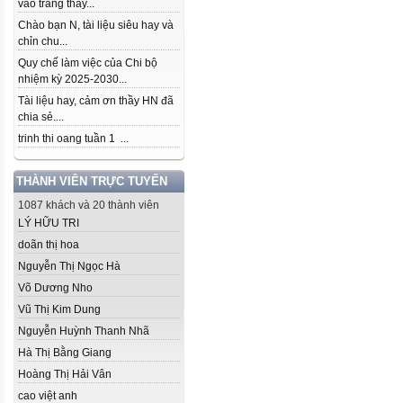
vào trang thầy...
Chào bạn N, tài liệu siêu hay và
chỉn chu...
Quy chế làm việc của Chi bộ
nhiệm kỳ 2025-2030...
Tài liệu hay, cảm ơn thầy HN đã
chia sẻ....
trinh thi oang tuần 1 ...
THÀNH VIÊN TRỰC TUYẾN
1087 khách và 20 thành viên
LÝ HỮU TRI
doãn thị hoa
Nguyễn Thị Ngọc Hà
Võ Dương Nho
Vũ Thị Kim Dung
Nguyễn Huỳnh Thanh Nhã
Hà Thị Bằng Giang
Hoàng Thị Hải Vân
cao việt anh