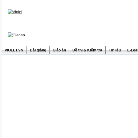
ViOLET.VN
Bài giảng
Giáo án
Đề thi & Kiểm tra
Tư liệu
E-Lea