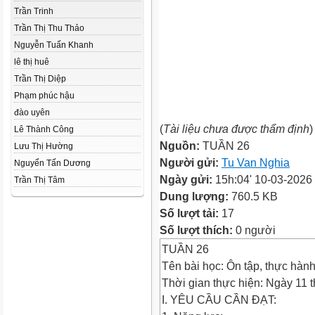
Trần Trinh
Trần Thị Thu Thảo
Nguyễn Tuấn Khanh
lê thị huê
Trần Thị Diệp
Phạm phúc hậu
đào uyên
(
Tài liệu chưa được thẩm định
)
Lê Thành Công
Nguồn:
TUẦN 26
Lưu Thị Hường
Người gửi:
Tu Van Nghia
Nguyển Tấn Dương
Ngày gửi:
15h:04' 10-03-2026
Trần Thị Tâm
Dung lượng:
760.5 KB
Số lượt tải:
17
Số lượt thích:
0 người
TUẦN 26
Tên bài học: Ôn tập, thực hành 
Thời gian thực hiện: Ngày 11 
I. YÊU CẦU CẦN ĐẠT: