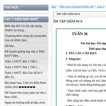
Gốc
>
Tiểu học (Chương trình cũ)
>
Lớp 3
THƯ MỤC
ÔN TẬP GIỮA KI II
CÁC Ý KIẾN MỚI NHẤT
ÔN TẬP GIỮA KI II
Biểu tập thể Chi bộ xây dựng
nhiệm vụ trọng...
Chương trình công tác trọng tâm
của cá nhân Quý...
rất hay...
Kế hoạch giảng dạy lớp 4 SGK -
KNTT Môn...
Toán 1 KNTT. Bài 1 Tiết 2....
Toán 1 KNTT. Bài 1 Tiết 1....
Toán 1 KNTT. Bài Các số từ 0
đến 10...
Bài soạn hay. Cảm ơn thầy Nam
nhiều nhé ❤️❤️❤️❤️❤️❤️...
Kế hoạch bài soạn giáo án lớp 1
theo SGK...
Ngày hè không biết đi đâu chơi,