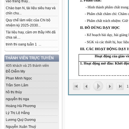
vào trang thầy...
Chào bạn N, tài liệu siêu hay và
chỉn chu...
Quy chế làm việc của Chi bộ
nhiệm kỳ 2025-2030...
Tài liệu hay, cảm ơn thầy HN đã
chia sẻ....
trinh thi oang tuần 1 ...
THÀNH VIÊN TRỰC TUYẾN
405 khách và 25 thành viên
Đỗ Diễm My
Phan Minh Ngọc
Trần Sơn Lâm
1
hồ thị thúy
nguyễn thị nga
Hoàng Hà Phương
Lý Thị Lệ Hằng
Lương Quý Dương
Nguyễn Xuân Thuỷ