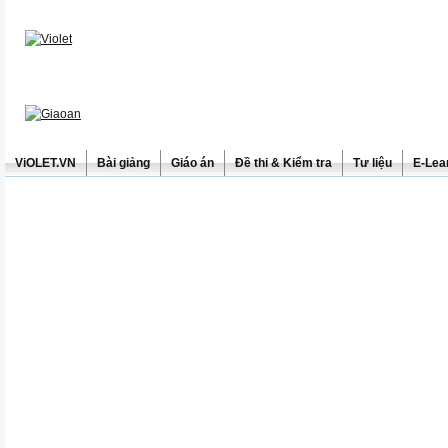
ViOLET.VN
Bài giảng
Giáo án
Đề thi & Kiểm tra
Tư liệu
E-Lea