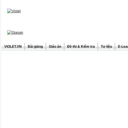
ViOLET.VN
Bài giảng
Giáo án
Đề thi & Kiểm tra
Tư liệu
E-Lea