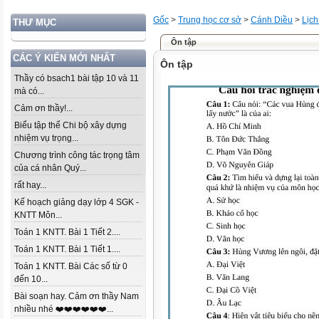
Gốc
>
Trung học cơ sở
>
Cánh Diều
>
Lịch
THƯ MỤC
Ôn tập
CÁC Ý KIẾN MỚI NHẤT
Ôn tập
Thầy có bsach1 bài tập 10 và 11
mà có...
Cảm ơn thầy!...
Biểu tập thể Chi bộ xây dựng
nhiệm vụ trọng...
Chương trình công tác trọng tâm
của cá nhân Quý...
rất hay...
Kế hoạch giảng dạy lớp 4 SGK -
KNTT Môn...
Toán 1 KNTT. Bài 1 Tiết 2....
Toán 1 KNTT. Bài 1 Tiết 1....
Toán 1 KNTT. Bài Các số từ 0
đến 10...
Bài soạn hay. Cảm ơn thầy Nam
nhiều nhé ❤️❤️❤️❤️❤️❤️...