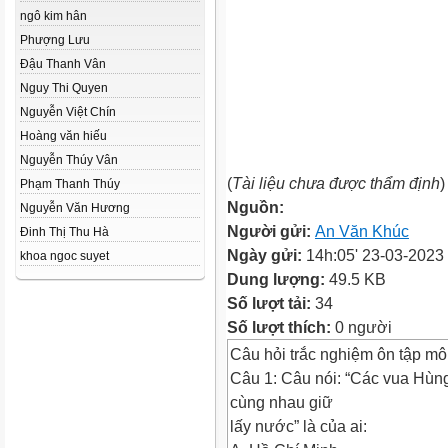
ngô kim hân
Phượng Lưu
Đậu Thanh Vân
Nguy Thi Quyen
Nguyễn Việt Chín
Hoàng văn hiếu
Nguyễn Thúy Vân
(
Tài liệu chưa được thẩm định
)
Phạm Thanh Thúy
Nguồn:
Nguyễn Văn Hương
Người gửi:
An Văn Khúc
Đinh Thị Thu Hà
Ngày gửi:
14h:05' 23-03-2023
khoa ngoc suyet
Dung lượng:
49.5 KB
Số lượt tải:
34
Số lượt thích:
0 người
Câu hỏi trắc nghiệm ôn tập môn
Câu 1: Câu nói: “Các vua Hùn
cùng nhau giữ
lấy nước” là của ai: