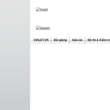
ViOLET.VN
Bài giảng
Giáo án
Đề thi & Kiểm t