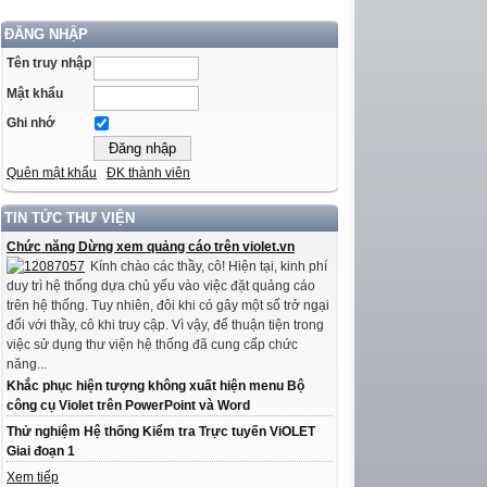
ĐĂNG NHẬP
Tên truy nhập
Mật khẩu
Ghi nhớ
Quên mật khẩu
ĐK thành viên
TIN TỨC THƯ VIỆN
Chức năng Dừng xem quảng cáo trên violet.vn
Kính chào các thầy, cô! Hiện tại, kinh phí
duy trì hệ thống dựa chủ yếu vào việc đặt quảng cáo
trên hệ thống. Tuy nhiên, đôi khi có gây một số trở ngại
đối với thầy, cô khi truy cập. Vì vậy, để thuận tiện trong
việc sử dụng thư viện hệ thống đã cung cấp chức
năng...
Khắc phục hiện tượng không xuất hiện menu Bộ
công cụ Violet trên PowerPoint và Word
Thử nghiệm Hệ thống Kiểm tra Trực tuyến ViOLET
Giai đoạn 1
Xem tiếp