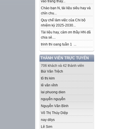
vào trang thầy...
Chào bạn N, tài liệu siêu hay và
chỉn chu...
Quy chế làm việc của Chi bộ
nhiệm kỳ 2025-2030...
Tài liệu hay, cảm ơn thầy HN đã
chia sẻ....
trinh thi oang tuần 1 ...
THÀNH VIÊN TRỰC TUYẾN
706 khách và 42 thành viên
Bùi Văn Trệch
tô thị kim
lê văn vĩnh
lai phuong dien
nguyễn nguyễn
Nguyễn Văn Bình
Võ Thị Thúy Diệp
nay dilys
Lê Sơn