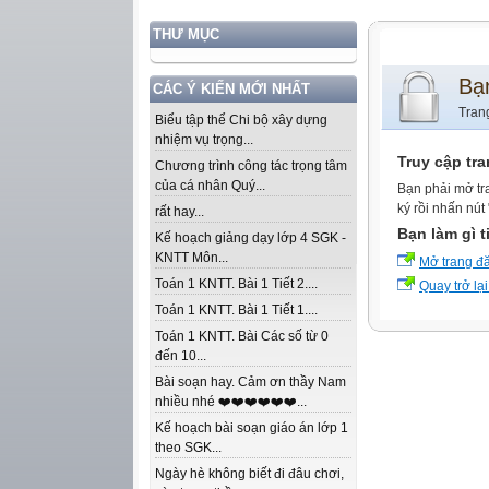
THƯ MỤC
Bạ
CÁC Ý KIẾN MỚI NHẤT
Tran
Biểu tập thể Chi bộ xây dựng
nhiệm vụ trọng...
Truy cập tr
Chương trình công tác trọng tâm
của cá nhân Quý...
Bạn phải mở tr
ký rồi nhấn nút
rất hay...
Bạn làm gì t
Kế hoạch giảng dạy lớp 4 SGK -
KNTT Môn...
Mở trang đ
Toán 1 KNTT. Bài 1 Tiết 2....
Quay trở lại
Toán 1 KNTT. Bài 1 Tiết 1....
Toán 1 KNTT. Bài Các số từ 0
đến 10...
Bài soạn hay. Cảm ơn thầy Nam
nhiều nhé ❤️❤️❤️❤️❤️❤️...
Kế hoạch bài soạn giáo án lớp 1
theo SGK...
Ngày hè không biết đi đâu chơi,