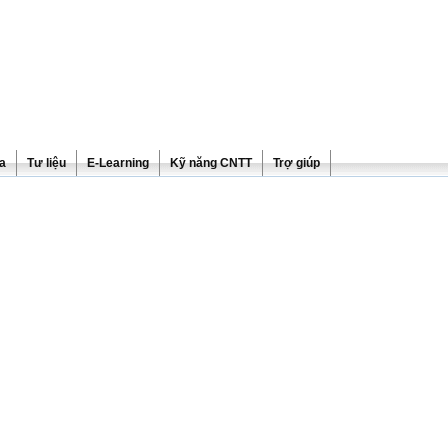
ra
Tư liệu
E-Learning
Kỹ năng CNTT
Trợ giúp