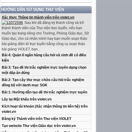
HƯỚNG DẪN SỬ DỤNG THƯ VIỆN
Xác thực Thông tin thành viên trên violet.vn
Sau khi đã đăng ký thành công và trở
thành thành viên của Thư viện trực tuyến, nếu bạn
muốn tạo trang riêng cho Trường, Phòng Giáo dục, Sở
Giáo dục, cho cá nhân mình hay bạn muốn soạn thảo
bài giảng điện tử trực tuyến bằng công cụ soạn thảo
bài giảng ViOLET, bạn...
Bài 4: Quản lí ngân hàng câu hỏi và sinh đề có điều
kiện
Bài 3: Tạo đề thi trắc nghiệm trực tuyến dạng chọn
một đáp án đúng
Bài 2: Tạo cây thư mục chứa câu hỏi trắc nghiệm
đồng bộ với danh mục SGK
Bài 1: Hướng dẫn tạo đề thi trắc nghiệm trực tuyến
Lấy lại Mật khẩu trên violet.vn
Kích hoạt tài khoản (Xác nhận thông tin liên hệ) trên
violet.vn
Đăng ký Thành viên trên Thư viện ViOLET
Tạo website Thư viện Giáo dục trên violet.vn