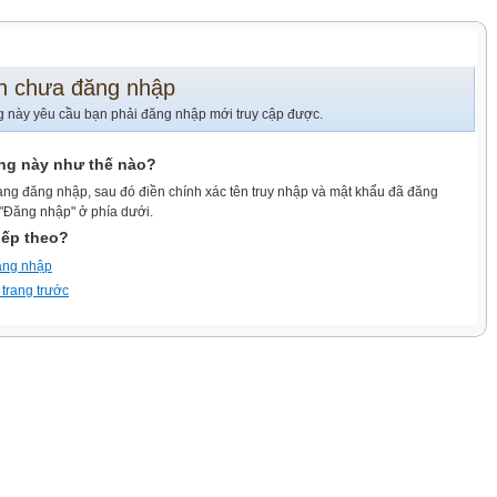
n chưa đăng nhập
g này yêu cầu bạn phải đăng nhập mới truy cập được.
ang này như thế nào?
ang đăng nhập, sau đó điền chính xác tên truy nhập và mật khẩu đã đăng
 "Đăng nhập" ở phía dưới.
iếp theo?
ăng nhập
 trang trước