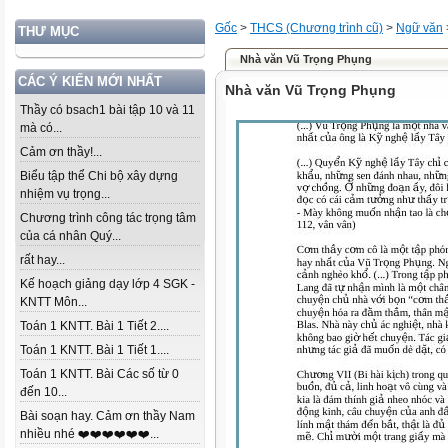
Gốc
>
THCS (Chương trình cũ)
>
Ngữ văn
THƯ MỤC
Nhà văn Vũ Trọng Phụng
CÁC Ý KIẾN MỚI NHẤT
Nhà văn Vũ Trọng Phụng
Thầy có bsach1 bài tập 10 và 11
mà có...
Cảm ơn thầy!...
Biểu tập thể Chi bộ xây dựng
nhiệm vụ trọng...
Chương trình công tác trọng tâm
của cá nhân Quý...
rất hay...
Kế hoạch giảng dạy lớp 4 SGK -
KNTT Môn...
Toán 1 KNTT. Bài 1 Tiết 2....
Toán 1 KNTT. Bài 1 Tiết 1....
Toán 1 KNTT. Bài Các số từ 0
đến 10...
Bài soạn hay. Cảm ơn thầy Nam
nhiều nhé ❤️❤️❤️❤️❤️❤️...