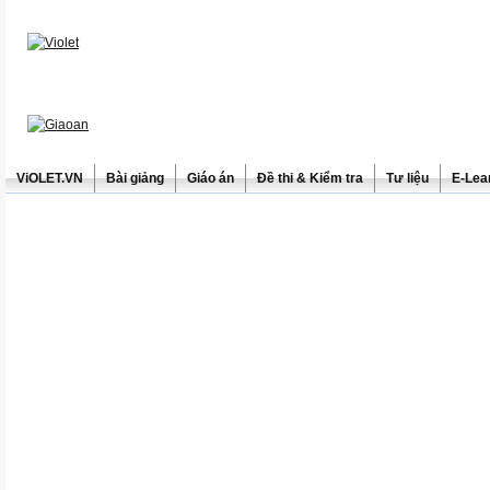
ViOLET.VN
Bài giảng
Giáo án
Đề thi & Kiểm tra
Tư liệu
E-Lea