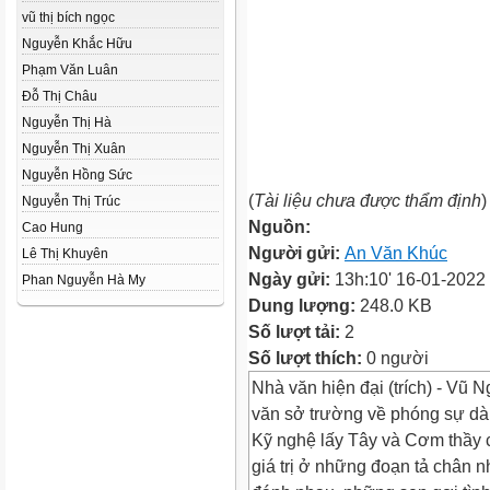
vũ thị bích ngọc
Nguyễn Khắc Hữu
Phạm Văn Luân
Đỗ Thị Châu
Nguyễn Thị Hà
Nguyễn Thị Xuân
Nguyễn Hồng Sức
(
Tài liệu chưa được thẩm định
)
Nguyễn Thị Trúc
Nguồn:
Cao Hung
Người gửi:
An Văn Khúc
Lê Thị Khuyên
Ngày gửi:
13h:10' 16-01-2022
Phan Nguyễn Hà My
Dung lượng:
248.0 KB
Số lượt tải:
2
Số lượt thích:
0 người
Nhà văn hiện đại (trích) - Vũ 
văn sở trường về phóng sự dài 
Kỹ nghệ lấy Tây và Cơm thầy c
giá trị ở những đoạn tả chân 