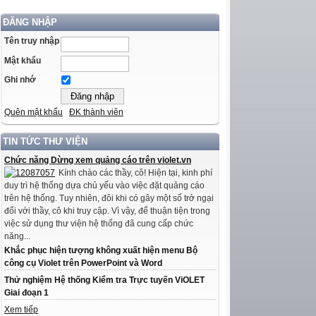
ĐĂNG NHẬP
Tên truy nhập
Mật khẩu
Ghi nhớ
Quên mật khẩu
ĐK thành viên
TIN TỨC THƯ VIỆN
Chức năng Dừng xem quảng cáo trên violet.vn
Kính chào các thầy, cô! Hiện tại, kinh phí
duy trì hệ thống dựa chủ yếu vào việc đặt quảng cáo
trên hệ thống. Tuy nhiên, đôi khi có gây một số trở ngại
đối với thầy, cô khi truy cập. Vì vậy, để thuận tiện trong
việc sử dụng thư viện hệ thống đã cung cấp chức
năng...
Khắc phục hiện tượng không xuất hiện menu Bộ
công cụ Violet trên PowerPoint và Word
Thử nghiệm Hệ thống Kiểm tra Trực tuyến ViOLET
Giai đoạn 1
Xem tiếp