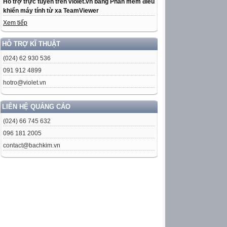
Hỗ trợ trực tuyến trên violet.vn bằng Phần mềm điều
khiển máy tính từ xa TeamViewer
Xem tiếp
HỖ TRỢ KĨ THUẬT
(024) 62 930 536
091 912 4899
hotro@violet.vn
LIÊN HỆ QUẢNG CÁO
(024) 66 745 632
096 181 2005
contact@bachkim.vn