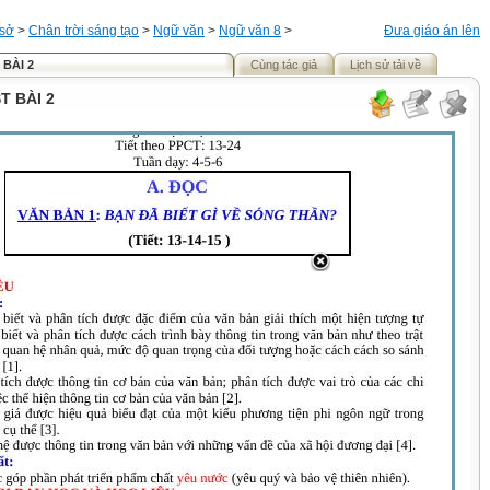
 sở
>
Chân trời sáng tạo
>
Ngữ văn
>
Ngữ văn 8
>
Đưa giáo án lên
 BÀI 2
Cùng tác giả
Lịch sử tải về
T BÀI 2