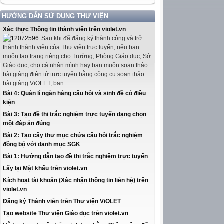
HƯỚNG DẪN SỬ DỤNG THƯ VIỆN
Xác thực Thông tin thành viên trên violet.vn
Sau khi đã đăng ký thành công và trở
thành thành viên của Thư viện trực tuyến, nếu bạn
muốn tạo trang riêng cho Trường, Phòng Giáo dục, Sở
Giáo dục, cho cá nhân mình hay bạn muốn soạn thảo
bài giảng điện tử trực tuyến bằng công cụ soạn thảo
bài giảng ViOLET, bạn...
Bài 4: Quản lí ngân hàng câu hỏi và sinh đề có điều
kiện
Bài 3: Tạo đề thi trắc nghiệm trực tuyến dạng chọn
một đáp án đúng
Bài 2: Tạo cây thư mục chứa câu hỏi trắc nghiệm
đồng bộ với danh mục SGK
Bài 1: Hướng dẫn tạo đề thi trắc nghiệm trực tuyến
Lấy lại Mật khẩu trên violet.vn
Kích hoạt tài khoản (Xác nhận thông tin liên hệ) trên
violet.vn
Đăng ký Thành viên trên Thư viện ViOLET
Tạo website Thư viện Giáo dục trên violet.vn