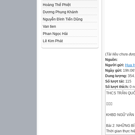
Hoàng Thế Phiệt
Dương Phụng Khánh
Nguyễn Đình Tiến Dũng
Van tien
Phan Ngọc Hải
Lê Kim Phát
(
Tài liệu chưa đư
Nguồn:
Người gửi:
Hua 
Ngày gửi:
19h:06
Dung lượng:
354
Số lượt tải:
115
Số lượt thích:
0 n
THCS TRẦN QU

KHBD NGỮ VĂN 8
Bài 2: NHỮNG B
Thời gian thực hiệ