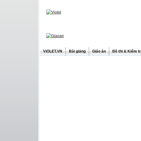
ViOLET.VN
Bài giảng
Giáo án
Đề thi & Kiểm t