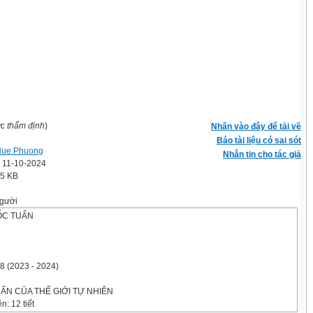
ợc thẩm định
)
Nhấn vào đây để tải về
Báo tài liệu có sai sót
Hue Phuong
Nhắn tin cho tác giả
' 11-10-2024
.5 KB
gười
ỐC TUẤN
 (2023 - 2024)
Í ẨN CỦA THẾ GIỚI TỰ NHIÊN
n: 12 tiết