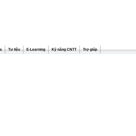
ra
Tư liệu
E-Learning
Kỹ năng CNTT
Trợ giúp