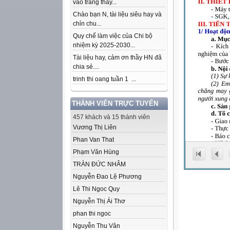
vào trang thầy...
Chào bạn N, tài liệu siêu hay và
chỉn chu...
Quy chế làm việc của Chi bộ
nhiệm kỳ 2025-2030...
Tài liệu hay, cảm ơn thầy HN đã
chia sẻ....
trinh thi oang tuần 1 ...
THÀNH VIÊN TRỰC TUYẾN
457 khách và 15 thành viên
Vương Thị Liên
Phan Van That
Phạm Văn Hùng
TRÀN ĐỨC NHÂM
Nguyễn Đao Lệ Phương
Lê Thi Ngoc Quy
Nguyễn Thị Ái Thơ
phan thi ngoc
Nguyễn Thu Vân