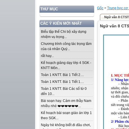
Gốc
>
Trung học cơ
THƯ MỤC
Ngữ văn 8 CTST
CÁC Ý KIẾN MỚI NHẤT
Ngữ văn 8 CTS
Biểu tập thể Chi bộ xây dựng
nhiệm vụ trọng...
Chương trình công tác trọng tâm
của cá nhân Quý...
rất hay...
Kế hoạch giảng dạy lớp 4 SGK -
KNTT Môn...
Toán 1 KNTT. Bài 1 Tiết 2....
Toán 1 KNTT. Bài 1 Tiết 1....
Toán 1 KNTT. Bài Các số từ 0
đến 10...
Bài soạn hay. Cảm ơn thầy Nam
nhiều nhé ❤️❤️❤️❤️❤️❤️...
Kế hoạch bài soạn giáo án lớp 1
theo SGK...
Ngày hè không biết đi đâu chơi,