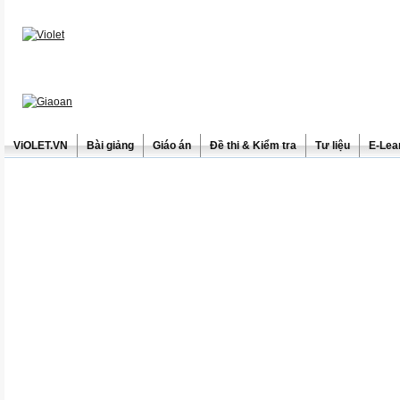
ViOLET.VN
Bài giảng
Giáo án
Đề thi & Kiểm tra
Tư liệu
E-Lea