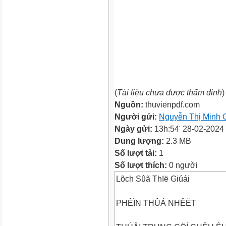
(
Tài liệu chưa được thẩm định
)
Nguồn:
thuvienpdf.com
Người gửi:
Nguyễn Thị Minh 
Ngày gửi:
13h:54' 28-02-2024
Dung lượng:
2.3 MB
Số lượt tải:
1
Số lượt thích:
0 người
Lõch Sûã Thïë Giúái
PHÊÌN THÛÁ NHÊËT