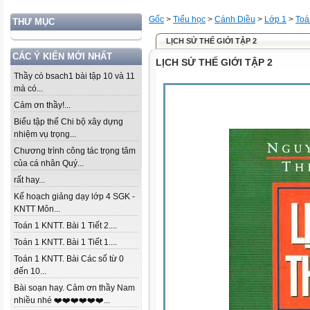
Gốc
>
Tiểu học
>
Cánh Diều
>
Lớp 1
>
Toá
THƯ MỤC
LỊCH SỬ THẾ GIỚI TẬP 2
CÁC Ý KIẾN MỚI NHẤT
LỊCH SỬ THẾ GIỚI TẬP 2
Thầy có bsach1 bài tập 10 và 11
mà có...
Cảm ơn thầy!...
Biểu tập thể Chi bộ xây dựng
nhiệm vụ trọng...
Chương trình công tác trọng tâm
của cá nhân Quý...
rất hay...
Kế hoạch giảng dạy lớp 4 SGK -
KNTT Môn...
Toán 1 KNTT. Bài 1 Tiết 2....
Toán 1 KNTT. Bài 1 Tiết 1....
Toán 1 KNTT. Bài Các số từ 0
đến 10...
Bài soạn hay. Cảm ơn thầy Nam
nhiều nhé ❤️❤️❤️❤️❤️❤️...