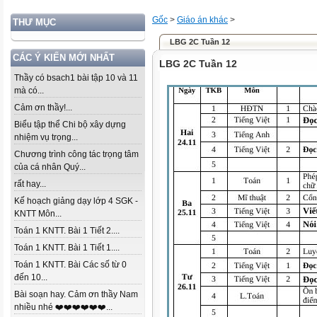
Gốc
>
Giáo án khác
>
THƯ MỤC
LBG 2C Tuần 12
CÁC Ý KIẾN MỚI NHẤT
LBG 2C Tuần 12
Thầy có bsach1 bài tập 10 và 11
mà có...
Cảm ơn thầy!...
Biểu tập thể Chi bộ xây dựng
nhiệm vụ trọng...
Chương trình công tác trọng tâm
của cá nhân Quý...
rất hay...
Kế hoạch giảng dạy lớp 4 SGK -
KNTT Môn...
Toán 1 KNTT. Bài 1 Tiết 2....
Toán 1 KNTT. Bài 1 Tiết 1....
Toán 1 KNTT. Bài Các số từ 0
đến 10...
Bài soạn hay. Cảm ơn thầy Nam
nhiều nhé ❤️❤️❤️❤️❤️❤️...