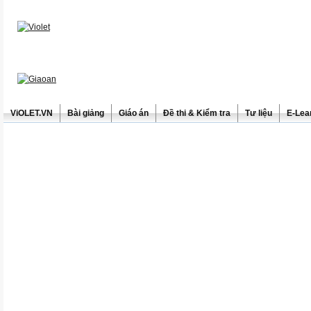
ViOLET.VN
Bài giảng
Giáo án
Đề thi & Kiểm tra
Tư liệu
E-Lea