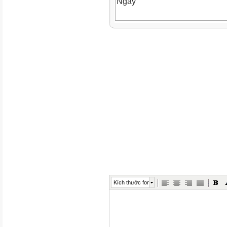
Ngày
Hai
24.11
Tiết
TKB
Môn
1
2
HĐTN
Tiếng Việt
Kích thước font
3
Tiếng Anh