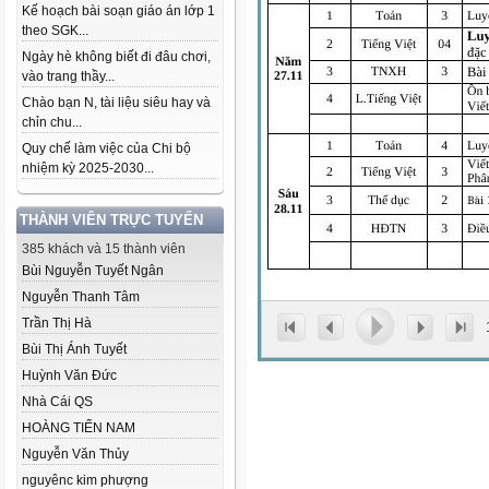
Kế hoạch bài soạn giáo án lớp 1
theo SGK...
Ngày hè không biết đi đâu chơi,
vào trang thầy...
Chào bạn N, tài liệu siêu hay và
chỉn chu...
Quy chế làm việc của Chi bộ
nhiệm kỳ 2025-2030...
THÀNH VIÊN TRỰC TUYẾN
385 khách và 15 thành viên
Bùi Nguyễn Tuyết Ngân
Nguyễn Thanh Tâm
Trần Thị Hà
Bùi Thị Ánh Tuyết
Huỳnh Văn Đức
Nhà Cái QS
HOÀNG TIẾN NAM
Nguyễn Văn Thủy
nguyênc kim phượng