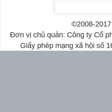
Tiếng Việt
©2008-2017 
2
Đơn vị chủ quản: Công ty Cổ p
Đọc: Thả diều
Giấy phép mạng xã hội số 
Tranh,
ảnh
1
Toán
1
2