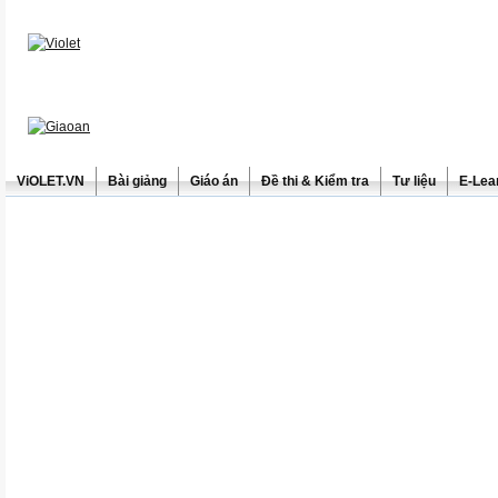
ViOLET.VN
Bài giảng
Giáo án
Đề thi & Kiểm tra
Tư liệu
E-Lea