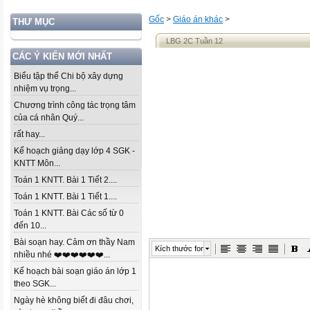
Gốc
>
Giáo án khác
>
THƯ MỤC
LBG 2C Tuần 12
CÁC Ý KIẾN MỚI NHẤT
Biểu tập thể Chi bộ xây dựng
nhiệm vụ trọng...
Chương trình công tác trọng tâm
của cá nhân Quý...
rất hay...
Kế hoạch giảng dạy lớp 4 SGK -
KNTT Môn...
Toán 1 KNTT. Bài 1 Tiết 2....
Toán 1 KNTT. Bài 1 Tiết 1....
Toán 1 KNTT. Bài Các số từ 0
đến 10...
Bài soạn hay. Cảm ơn thầy Nam
Kích thước font
nhiều nhé ❤️❤️❤️❤️❤️❤️...
Kế hoạch bài soạn giáo án lớp 1
theo SGK...
Ngày hè không biết đi đâu chơi,