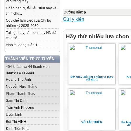
vào trang thầy...
Chào bạn N, tài liệu siêu hay và
Đường dẫn
:
p
chỉn chu...
Gửi ý kiến
Quy chế làm việc của Chi bộ
nhiệm kỳ 2025-2030...
Tài liệu hay, cảm ơn thầy HN đã
Hãy thử nhiều lựa chọn
chia sẻ....
trinh thi oang tuần 1 ...
THÀNH VIÊN TRỰC TUYẾN
454 khách và 44 thành viên
nguyễn anh quân
Đời thay đổi khi chúng ta thay
KH
Hoàng Thu Ánh
đổi tập 1
Nguyễn Hữu Thắng
Phạm Thanh Thảo
Sam Thị Dinh
Trần Anh Phương
Uyên Linh
Bùi Thị VINH
VÕ TẮC THIÊN
Kế hoạ
20
Đinh Tiến Kha