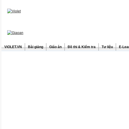
ViOLET.VN
Bài giảng
Giáo án
Đề thi & Kiểm tra
Tư liệu
E-Lea