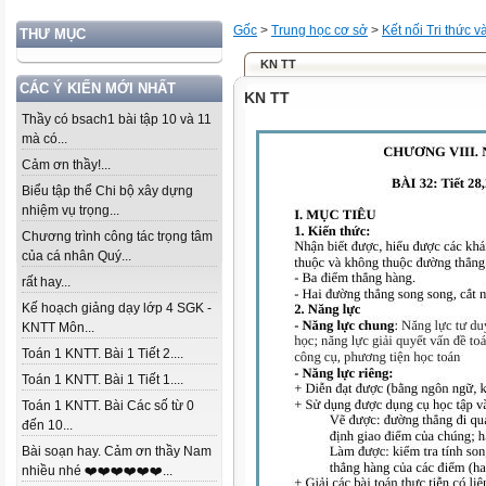
Gốc
>
Trung học cơ sở
>
Kết nối Tri thức 
THƯ MỤC
KN TT
CÁC Ý KIẾN MỚI NHẤT
KN TT
Thầy có bsach1 bài tập 10 và 11
mà có...
Cảm ơn thầy!...
Biểu tập thể Chi bộ xây dựng
nhiệm vụ trọng...
Chương trình công tác trọng tâm
của cá nhân Quý...
rất hay...
Kế hoạch giảng dạy lớp 4 SGK -
KNTT Môn...
Toán 1 KNTT. Bài 1 Tiết 2....
Toán 1 KNTT. Bài 1 Tiết 1....
Toán 1 KNTT. Bài Các số từ 0
đến 10...
Bài soạn hay. Cảm ơn thầy Nam
nhiều nhé ❤️❤️❤️❤️❤️❤️...