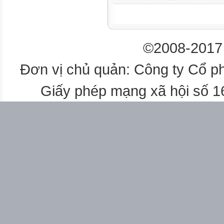
2. Đối với học sinh: Ngoài cá
chuẩn bị giấy
trắng khổ A4 (để vẽ hình), đây 
©2008-2017 
thẳng hàng).
III. TIẾN TRÌNH DẠY HỌC
Đơn vị chủ quản: Công ty Cổ p
Tổ chức:
Lớp
Giấy phép mạng xã hội số 
Tiết 28
Tiết 29
Tiết 30
Ngày
6A1
6A2
/1/2023
Ngày