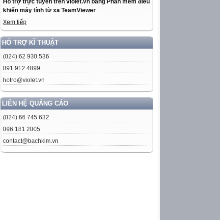
Hỗ trợ trực tuyến trên violet.vn bằng Phần mềm điều
khiển máy tính từ xa TeamViewer
Xem tiếp
HỖ TRỢ KĨ THUẬT
(024) 62 930 536
091 912 4899
hotro@violet.vn
LIÊN HỆ QUẢNG CÁO
(024) 66 745 632
096 181 2005
contact@bachkim.vn