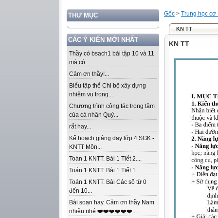
Gốc
>
Trung học cơ
THƯ MỤC
KN TT
CÁC Ý KIẾN MỚI NHẤT
KN TT
Thầy có bsach1 bài tập 10 và 11
mà có...
Cảm ơn thầy!...
Biểu tập thể Chi bộ xây dựng
nhiệm vụ trọng...
Chương trình công tác trọng tâm
của cá nhân Quý...
rất hay...
Kế hoạch giảng dạy lớp 4 SGK -
KNTT Môn...
Toán 1 KNTT. Bài 1 Tiết 2....
Toán 1 KNTT. Bài 1 Tiết 1....
Toán 1 KNTT. Bài Các số từ 0
đến 10...
Bài soạn hay. Cảm ơn thầy Nam
nhiều nhé ❤️❤️❤️❤️❤️❤️...