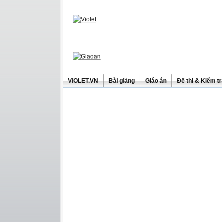
ViOLET.VN
Bài giảng
Giáo án
Đề thi & Kiểm t