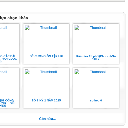
nh: Ngoài các đồ dùng học tập mang thường xuyên, cần chuẩn bị giấy
vẽ hình), đây mềm hay bút laser (laze) (để kiểm tra tính thẳng hàng).
 DẠY HỌC
 lựa chọn khác
G CÁC BÀI
ĐỀ CƯƠNG ÔN TẬP HKI
Kiểm tra 15 phút(Chươn I-Số
.. VỚI CUỘC
học 6)
)
ỤNG CÔNG
SÔ 6 KỲ 2 NĂM 2025
so hoc 6
NG ... VÓI
ỐNG)
Còn nữa...
KHỞI ĐỘNG