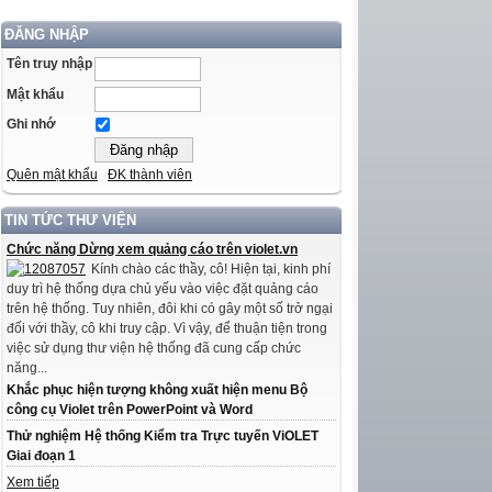
ĐĂNG NHẬP
Tên truy nhập
Mật khẩu
Ghi nhớ
Quên mật khẩu
ĐK thành viên
TIN TỨC THƯ VIỆN
Chức năng Dừng xem quảng cáo trên violet.vn
Kính chào các thầy, cô! Hiện tại, kinh phí
duy trì hệ thống dựa chủ yếu vào việc đặt quảng cáo
trên hệ thống. Tuy nhiên, đôi khi có gây một số trở ngại
đối với thầy, cô khi truy cập. Vì vậy, để thuận tiện trong
việc sử dụng thư viện hệ thống đã cung cấp chức
năng...
Khắc phục hiện tượng không xuất hiện menu Bộ
công cụ Violet trên PowerPoint và Word
Thử nghiệm Hệ thống Kiểm tra Trực tuyến ViOLET
Giai đoạn 1
Xem tiếp