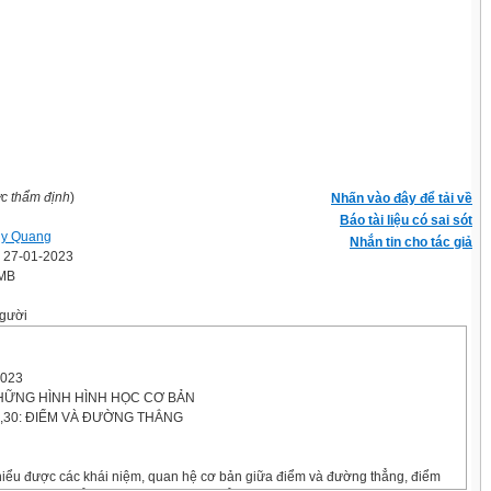
ợc thẩm định
)
Nhấn vào đây để tải về
Báo tài liệu có sai sót
uy Quang
Nhắn tin cho tác giả
' 27-01-2023
 MB
gười
2023
NHỮNG HÌNH HÌNH HỌC CƠ BẢN
,29,30: ĐIỂM VÀ ĐƯỜNG THẲNG
hiểu được các khái niệm, quan hệ cơ bản giữa điểm và đường thẳng, điểm