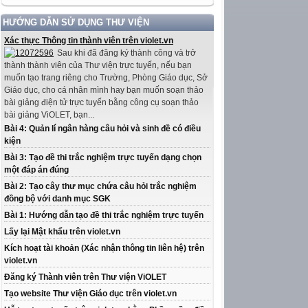
HƯỚNG DẪN SỬ DỤNG THƯ VIỆN
Xác thực Thông tin thành viên trên violet.vn
Sau khi đã đăng ký thành công và trở
thành thành viên của Thư viện trực tuyến, nếu bạn
muốn tạo trang riêng cho Trường, Phòng Giáo dục, Sở
Giáo dục, cho cá nhân mình hay bạn muốn soạn thảo
bài giảng điện tử trực tuyến bằng công cụ soạn thảo
bài giảng ViOLET, bạn...
Bài 4: Quản lí ngân hàng câu hỏi và sinh đề có điều
kiện
Bài 3: Tạo đề thi trắc nghiệm trực tuyến dạng chọn
một đáp án đúng
Bài 2: Tạo cây thư mục chứa câu hỏi trắc nghiệm
đồng bộ với danh mục SGK
Bài 1: Hướng dẫn tạo đề thi trắc nghiệm trực tuyến
Lấy lại Mật khẩu trên violet.vn
Kích hoạt tài khoản (Xác nhận thông tin liên hệ) trên
violet.vn
Đăng ký Thành viên trên Thư viện ViOLET
Tạo website Thư viện Giáo dục trên violet.vn