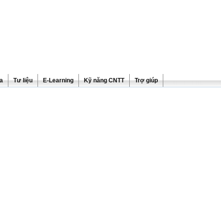
ra
Tư liệu
E-Learning
Kỹ năng CNTT
Trợ giúp