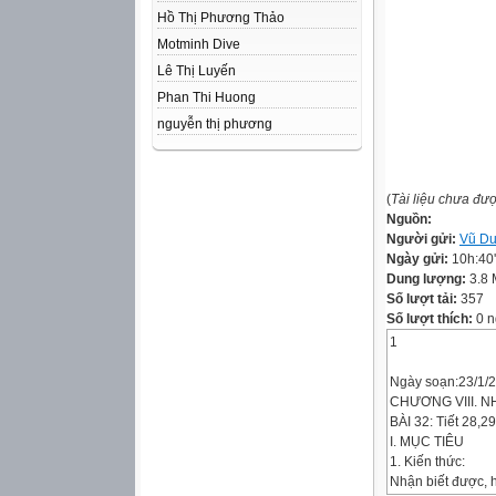
Hồ Thị Phương Thảo
Motminh Dive
Lê Thị Luyến
Phan Thi Huong
nguyễn thị phương
(
Tài liệu chưa đư
Nguồn:
Người gửi:
Vũ D
Ngày gửi:
10h:40
Dung lượng:
3.8
Số lượt tải:
357
Số lượt thích:
0 n
1
Ngày soạn:23/1/
CHƯƠNG VIII. 
BÀI 32: Tiết 28
I. MỤC TIÊU
1. Kiến thức:
Nhận biết được, 