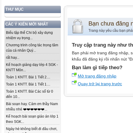
THƯ MỤC
Bạn chưa đăng 
CÁC Ý KIẾN MỚI NHẤT
Trang này yêu cầu bạn phả
Biểu tập thể Chi bộ xây dựng
nhiệm vụ trọng...
Truy cập trang này như t
Chương trình công tác trọng tâm
của cá nhân Quý...
Bạn phải mở trang đăng nhập, s
rất hay...
khẩu đã đăng ký rồi nhấn nút "Đ
Kế hoạch giảng dạy lớp 4 SGK -
Bạn làm gì tiếp theo?
KNTT Môn...
Mở trang đăng nhập
Toán 1 KNTT. Bài 1 Tiết 2....
Quay trở lại trang trước
Toán 1 KNTT. Bài 1 Tiết 1....
Toán 1 KNTT. Bài Các số từ 0
đến 10...
Bài soạn hay. Cảm ơn thầy Nam
nhiều nhé ❤️❤️❤️❤️❤️❤️...
Kế hoạch bài soạn giáo án lớp 1
theo SGK...
Ngày hè không biết đi đâu chơi,