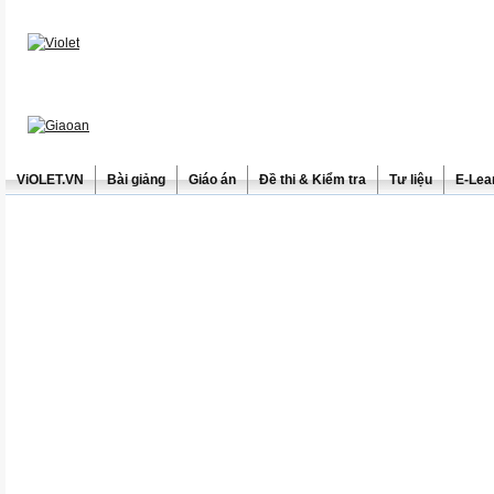
ViOLET.VN
Bài giảng
Giáo án
Đề thi & Kiểm tra
Tư liệu
E-Lea