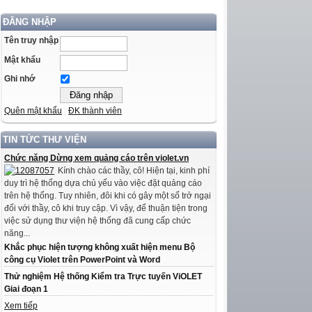
ĐĂNG NHẬP
Tên truy nhập
Mật khẩu
Ghi nhớ
Quên mật khẩu
ĐK thành viên
TIN TỨC THƯ VIỆN
Chức năng Dừng xem quảng cáo trên violet.vn
Kính chào các thầy, cô! Hiện tại, kinh phí
duy trì hệ thống dựa chủ yếu vào việc đặt quảng cáo
trên hệ thống. Tuy nhiên, đôi khi có gây một số trở ngại
đối với thầy, cô khi truy cập. Vì vậy, để thuận tiện trong
việc sử dụng thư viện hệ thống đã cung cấp chức
năng...
Khắc phục hiện tượng không xuất hiện menu Bộ
công cụ Violet trên PowerPoint và Word
Thử nghiệm Hệ thống Kiểm tra Trực tuyến ViOLET
Giai đoạn 1
Xem tiếp