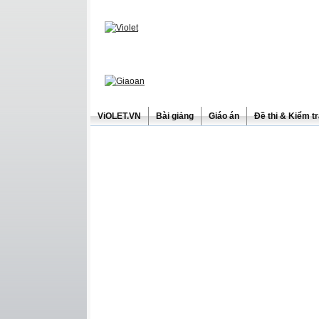
ViOLET.VN
Bài giảng
Giáo án
Đề thi & Kiểm t