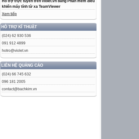
Hỗ trợ trực tuyến trên violet.vn bằng Phần mềm điều
khiển máy tính từ xa TeamViewer
Xem tiếp
HỖ TRỢ KĨ THUẬT
(024) 62 930 536
091 912 4899
hotro@violet.vn
LIÊN HỆ QUẢNG CÁO
(024) 66 745 632
096 181 2005
contact@bachkim.vn