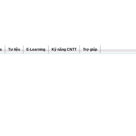
ra
Tư liệu
E-Learning
Kỹ năng CNTT
Trợ giúp