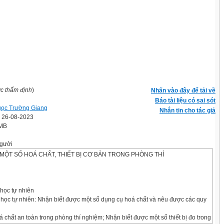
ợc thẩm định
)
Nhấn vào đây để tải về
Báo tài liệu có sai sót
ọc Trường Giang
Nhắn tin cho tác giả
' 26-08-2023
 MB
gười
 MỘT SỐ HOÁ CHẤT, THIẾT BỊ CƠ BẢN TRONG PHÒNG THÍ
 học tự nhiên
 học tự nhiên: Nhận biết được một số dụng cụ hoá chất và nêu được các quy
 chất an toàn trong phòng thí nghiệm; Nhận biết được một số thiết bị đo trong