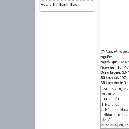
Hòang Thị Thanh Thảo
(
Tài liệu chưa đư
Nguồn:
Người gửi:
Đỗ Ng
Ngày gửi:
16h:46
Dung lượng:
3.5
Số lượt tải:
197
Số lượt thích:
0 n
BÀI 1: SỬ DỤNG
NGHIỆM
I. MỤC TIÊU
1. Năng lực
a. Năng lực khoa
- Nhận thức khoa
tắc sử
dụng dụng cụ, hoá