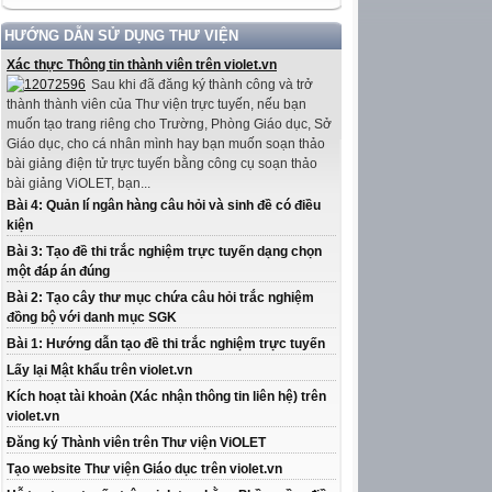
HƯỚNG DẪN SỬ DỤNG THƯ VIỆN
Xác thực Thông tin thành viên trên violet.vn
Sau khi đã đăng ký thành công và trở
thành thành viên của Thư viện trực tuyến, nếu bạn
muốn tạo trang riêng cho Trường, Phòng Giáo dục, Sở
Giáo dục, cho cá nhân mình hay bạn muốn soạn thảo
bài giảng điện tử trực tuyến bằng công cụ soạn thảo
bài giảng ViOLET, bạn...
Bài 4: Quản lí ngân hàng câu hỏi và sinh đề có điều
kiện
Bài 3: Tạo đề thi trắc nghiệm trực tuyến dạng chọn
một đáp án đúng
Bài 2: Tạo cây thư mục chứa câu hỏi trắc nghiệm
đồng bộ với danh mục SGK
Bài 1: Hướng dẫn tạo đề thi trắc nghiệm trực tuyến
Lấy lại Mật khẩu trên violet.vn
Kích hoạt tài khoản (Xác nhận thông tin liên hệ) trên
violet.vn
Đăng ký Thành viên trên Thư viện ViOLET
Tạo website Thư viện Giáo dục trên violet.vn