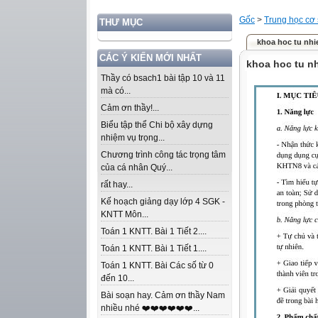
Gốc
>
Trung học cơ
THƯ MỤC
khoa hoc tu nhi
CÁC Ý KIẾN MỚI NHẤT
khoa hoc tu nh
Thầy có bsach1 bài tập 10 và 11
mà có...
Cảm ơn thầy!...
Biểu tập thể Chi bộ xây dựng
nhiệm vụ trọng...
Chương trình công tác trọng tâm
của cá nhân Quý...
rất hay...
Kế hoạch giảng dạy lớp 4 SGK -
KNTT Môn...
Toán 1 KNTT. Bài 1 Tiết 2....
Toán 1 KNTT. Bài 1 Tiết 1....
Toán 1 KNTT. Bài Các số từ 0
đến 10...
Bài soạn hay. Cảm ơn thầy Nam
nhiều nhé ❤️❤️❤️❤️❤️❤️...