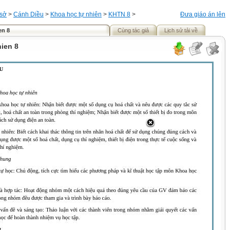
 sở
>
Cánh Diều
>
Khoa học tự nhiên
>
KHTN 8
>
Đưa giáo án lên
en 8
Cùng tác giả
Lịch sử tải về
ien 8