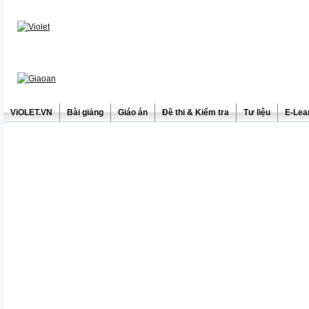
ViOLET.VN
Bài giảng
Giáo án
Đề thi & Kiểm tra
Tư liệu
E-Lea