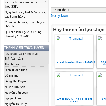
Kế hoạch bài soạn giáo án lớp 1
theo SGK...
Đường dẫn
:
p
Ngày hè không biết đi đâu chơi,
Gửi ý kiến
vào trang thầy...
Chào bạn N, tài liệu siêu hay và
chỉn chu...
Hãy thử nhiều lựa chọn
Quy chế làm việc của Chi bộ
nhiệm kỳ 2025-2030...
THÀNH VIÊN TRỰC TUYẾN
282 khách và 17 thành viên
Trần Văn Lâm
/entry/showglobal/entry_id/13599138
BỘ 
Thạch Hạnh
KH
Đinh THanh Hiền
Lê Thị Thu
Đặng Thu Duyên
Nuyễn Duy Sản
Nguyễn Văn Loan
nguyễn tuấn
120 đề HSG KHTN 8 có lời giải
SK
chi tiết
Nguyễn Thị Thủy