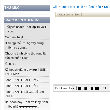
Gốc
>
Trung học cơ sở
>
Cánh Diều
>
Khoa
THƯ MỤC
khoa hoc tu nhien 8
CÁC Ý KIẾN MỚI NHẤT
Thầy có bsach1 bài tập 10 và 11
mà có...
Cảm ơn thầy!...
Biểu tập thể Chi bộ xây dựng
nhiệm vụ trọng...
Chương trình công tác trọng tâm
của cá nhân Quý...
rất hay...
Kế hoạch giảng dạy lớp 4 SGK -
KNTT Môn...
Toán 1 KNTT. Bài 1 Tiết 2....
Toán 1 KNTT. Bài 1 Tiết 1....
Kích thước font
Toán 1 KNTT. Bài Các số từ 0
đến 10...
Bài soạn hay. Cảm ơn thầy Nam
nhiều nhé ❤️❤️❤️❤️❤️❤️...