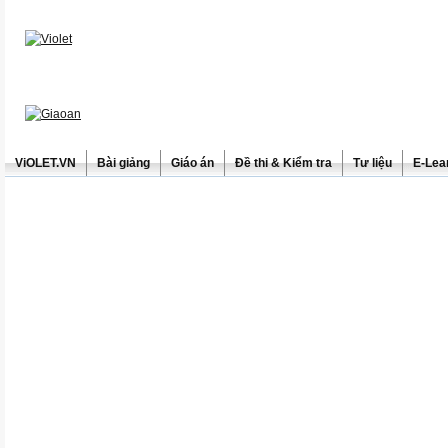
ViOLET.VN
Bài giảng
Giáo án
Đề thi & Kiểm tra
Tư liệu
E-Lea