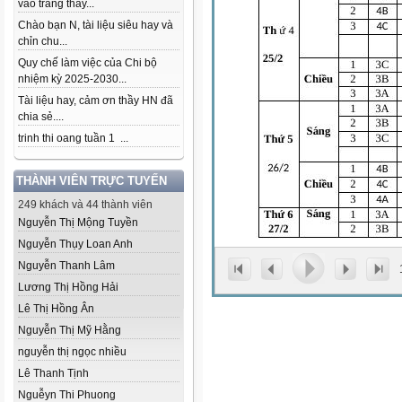
vào trang thầy...
Chào bạn N, tài liệu siêu hay và
chỉn chu...
Quy chế làm việc của Chi bộ
nhiệm kỳ 2025-2030...
Tài liệu hay, cảm ơn thầy HN đã
chia sẻ....
trinh thi oang tuần 1 ...
THÀNH VIÊN TRỰC TUYẾN
249 khách và 44 thành viên
Nguyễn Thị Mộng Tuyền
Nguyễn Thụy Loan Anh
Nguyễn Thanh Lâm
Lương Thị Hồng Hải
Lê Thị Hồng Ân
Nguyễn Thị Mỹ Hằng
nguyễn thị ngọc nhiều
Lê Thanh Tịnh
Nguễyn Thi Phuong