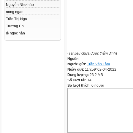
Nguyễn Như hảo
nong ngan
Trần Thị Nga
Trương Chi
lê ngọc hân
(
Tài liệu chưa được thẩm định
)
Nguồn:
Người gửi:
Trần Văn Lâm
Ngày gửi:
11h:59' 02-04-2022
Dung lượng:
23.2 MB
Số lượt tải:
14
Số lượt thích:
0 người