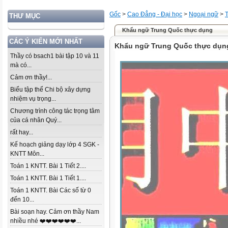
Gốc
>
Cao Đẳng - Đại học
>
Ngoại ngữ
>
THƯ MỤC
Khẩu ngữ Trung Quốc thực dụng
CÁC Ý KIẾN MỚI NHẤT
Khẩu ngữ Trung Quốc thực dụn
Thầy có bsach1 bài tập 10 và 11
mà có...
Cảm ơn thầy!...
Biểu tập thể Chi bộ xây dựng
nhiệm vụ trọng...
Chương trình công tác trọng tâm
của cá nhân Quý...
rất hay...
Kế hoạch giảng dạy lớp 4 SGK -
KNTT Môn...
Toán 1 KNTT. Bài 1 Tiết 2....
Toán 1 KNTT. Bài 1 Tiết 1....
Toán 1 KNTT. Bài Các số từ 0
đến 10...
Bài soạn hay. Cảm ơn thầy Nam
nhiều nhé ❤️❤️❤️❤️❤️❤️...