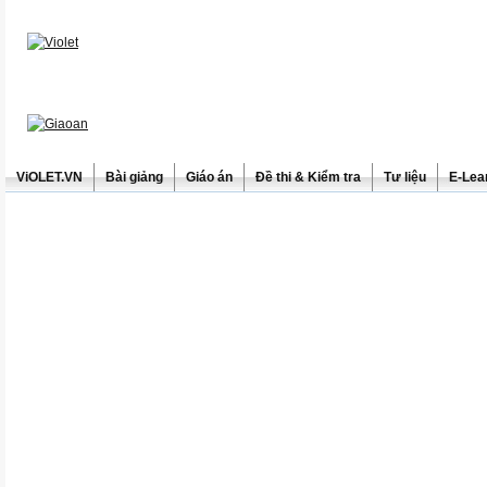
ViOLET.VN
Bài giảng
Giáo án
Đề thi & Kiểm tra
Tư liệu
E-Lea