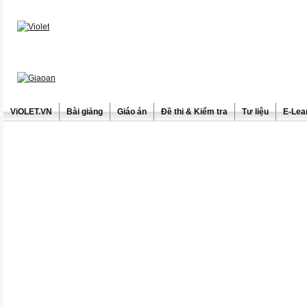
ViOLET.VN
Bài giảng
Giáo án
Đề thi & Kiểm tra
Tư liệu
E-Lea