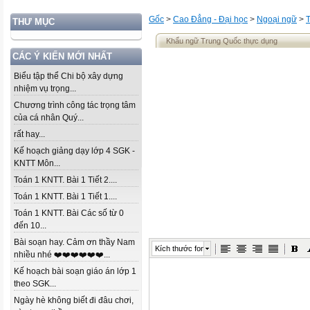
Gốc
>
Cao Đẳng - Đại học
>
Ngoại ngữ
>
THƯ MỤC
Khẩu ngữ Trung Quốc thực dụng
CÁC Ý KIẾN MỚI NHẤT
Biểu tập thể Chi bộ xây dựng
nhiệm vụ trọng...
Chương trình công tác trọng tâm
của cá nhân Quý...
rất hay...
Kế hoạch giảng dạy lớp 4 SGK -
KNTT Môn...
Toán 1 KNTT. Bài 1 Tiết 2....
Toán 1 KNTT. Bài 1 Tiết 1....
Toán 1 KNTT. Bài Các số từ 0
đến 10...
Bài soạn hay. Cảm ơn thầy Nam
Kích thước font
nhiều nhé ❤️❤️❤️❤️❤️❤️...
Kế hoạch bài soạn giáo án lớp 1
theo SGK...
Ngày hè không biết đi đâu chơi,