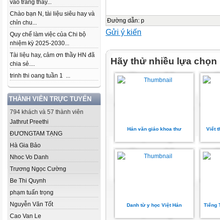
vào trang thầy...
Chào bạn N, tài liệu siêu hay và
Đường dẫn
:
p
chỉn chu...
Gửi ý kiến
Quy chế làm việc của Chi bộ
nhiệm kỳ 2025-2030...
Tài liệu hay, cảm ơn thầy HN đã
Hãy thử nhiều lựa chọn
chia sẻ....
trinh thi oang tuần 1 ...
THÀNH VIÊN TRỰC TUYẾN
794 khách và 57 thành viên
Jathrut Preethi
Hán văn giáo khoa thư
Viết 
ĐƯƠNGTAM TẠNG
Hà Gia Bảo
Nhoc Vo Danh
Trương Ngọc Cường
Be Thi Quynh
phạm tuấn trọng
Nguyễn Văn Tốt
Danh từ y học Việt Hán
Tiếng 
Cao Van Le